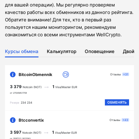
для вашей операции). Мы регулярно проверяем
качество работы всех обменников из данного рейтинга.
Обратите внимание! Для тех, кто в первый раз
пользуется нашим мониторингом, рекомендуем
ознакомиться со всеми инструментами WellCrypto.
Курсы обмена
Калькулятор
Оповещение
Двойн
BitcoinObmennik
Отзывы
+31
3 379
1
Notcoin (NOT)
Visa/Master EUR
от 2703585.1759
ОБМЕНЯТЬ
Резерв
234 234
Btcconvertix
Отзывы
+43
3 597
1
Notcoin (NOT)
Visa/Master EUR
от 3597122.3021583