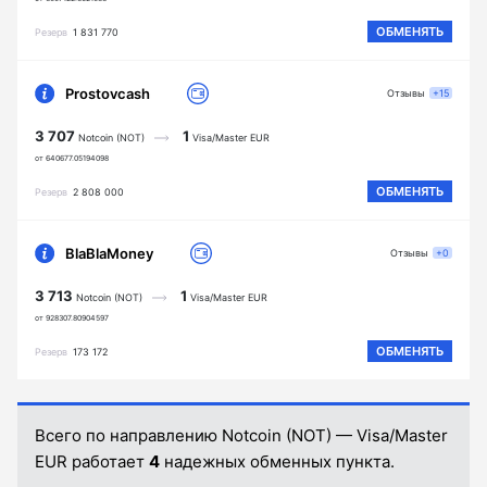
ОБМЕНЯТЬ
Резерв
1 831 770
Prostovcash
Отзывы
+15
3 707
1
Notcoin (NOT)
Visa/Master EUR
от 640677.05194098
ОБМЕНЯТЬ
Резерв
2 808 000
BlaBlaMoney
Отзывы
+0
3 713
1
Notcoin (NOT)
Visa/Master EUR
от 928307.80904597
ОБМЕНЯТЬ
Резерв
173 172
Всего по направлению Notcoin (NOT) — Visa/Master
EUR работает
4
надежных обменных пункта.