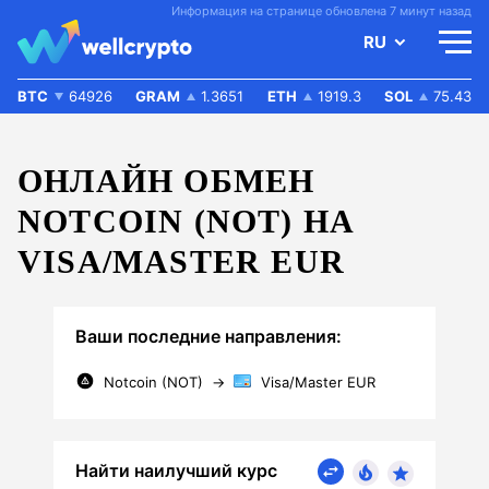
Информация на странице обновлена 7 минут назад
RU
BTC
64926
GRAM
1.3651
ETH
1919.3
SOL
75.43
ОНЛАЙН ОБМЕН
NOTCOIN (NOT) НА
VISA/MASTER EUR
Ваши последние направления:
Notcoin (NOT)
→
Visa/Master EUR
Найти наилучший курс