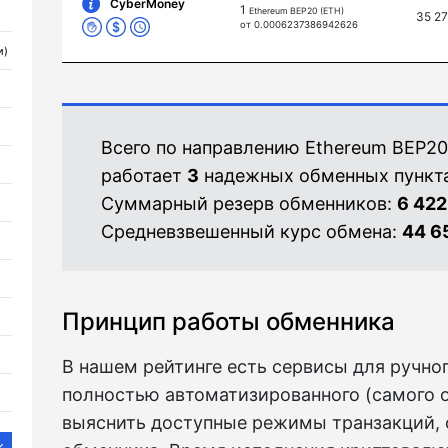
CyberMoney
1
Ethereum BEP20 (ETH)
35 2
от 0.0006237386942626
и)
Всего по направлению Ethereum BEP20
работает
3
надежных обменных пункта
Суммарный резерв обменников:
6 422
Средневзвешенный курс обмена:
44 6
Принцип работы обменника
В нашем рейтинге есть сервисы для ручно
полностью автоматизированного (самого 
выяснить доступные режимы транзакций, 