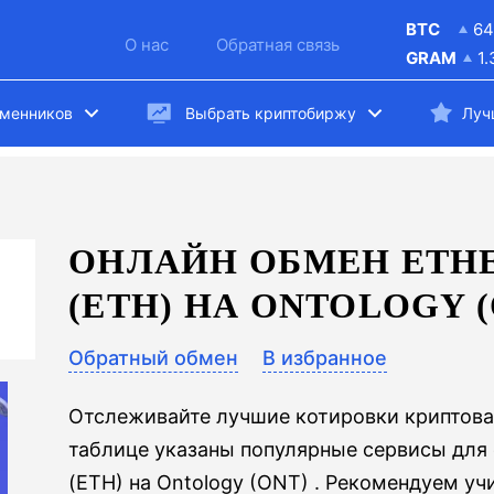
BTC
64
О нас
Обратная связь
GRAM
1
бменников
Выбрать криптобиржу
Луч
ОНЛАЙН ОБМЕН ETHE
(ETH) НА ONTOLOGY 
Обратный обмен
В избранное
Отслеживайте лучшие котировки криптова
таблице указаны популярные сервисы для
(ETH) на Ontology (ONT) . Рекомендуем у