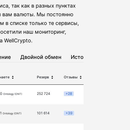
са, так как в разных пунктах
 вам валюты. Мы постоянно
 в списке только те сервисы,
посетили наш мониторинг,
 WellCrypto.
ение
Двойной обмен
История
чаете
Резерв
Отзывы
10
252 724
+28
Ontology (ONT)
71
101 614
+39
Ontology (ONT)