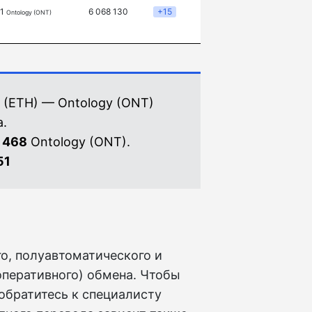
71
6 068 130
+15
Ontology (ONT)
 (ETH) — Ontology (ONT)
.
 468
Ontology (ONT).
51
го, полуавтоматического и
оперативного) обмена. Чтобы
обратитесь к специалисту