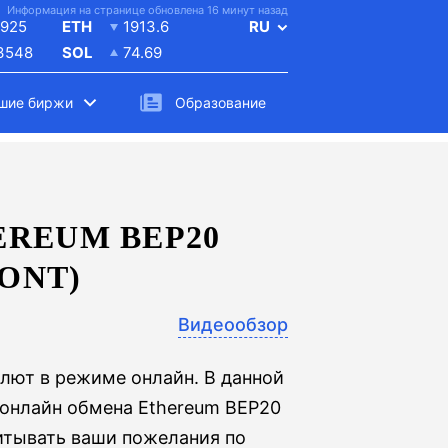
Информация на странице обновлена 16 минут назад
925
ETH
1913.6
RU
.3548
SOL
74.69
шие биржи
Образование
REUM BEP20
(ONT)
Видеообзор
лют в режиме онлайн. В данной
 онлайн обмена Ethereum BEP20
читывать ваши пожелания по