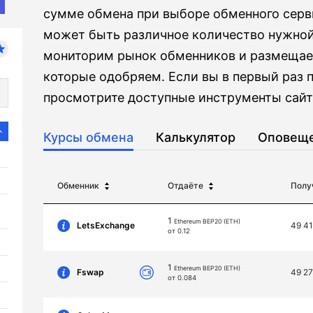
сумме обмена при выборе обменного серви
может быть различное количество нужной
мониторим рынок обменников и размещаем
которые одобряем. Если вы в первый раз 
просмотрите доступные инструменты сайта
Курсы обмена
Калькулятор
Оповещ
Обменник
Отдаёте
Полу
1
Ethereum BEP20 (ETH)
LetsExchange
49 4
от 0.12
1
Ethereum BEP20 (ETH)
Fswap
49 2
от 0.084