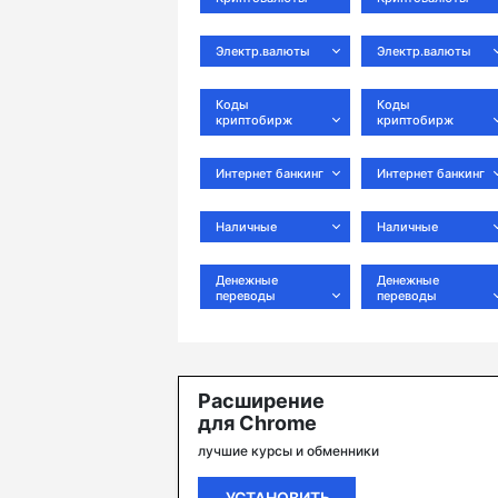
Электр.валюты
Электр.валюты
Коды
Коды
криптобирж
криптобирж
Интернет банкинг
Интернет банкинг
Наличные
Наличные
Денежные
Денежные
переводы
переводы
Расширение
для Chrome
лучшие курсы и обменники
УСТАНОВИТЬ