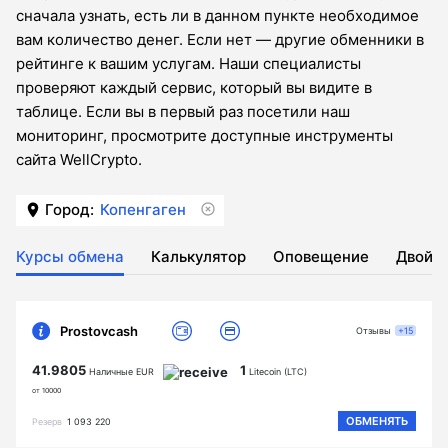
сначала узнать, есть ли в данном пункте необходимое
вам количество денег. Если нет — другие обменники в
рейтинге к вашим услугам. Наши специалисты
проверяют каждый сервис, который вы видите в
таблице. Если вы в первый раз посетили наш
мониторинг, просмотрите доступные инструменты
сайта WellCrypto.
Город:
Копенгаген
Курсы обмена
Калькулятор
Оповещение
Двойн
Prostovcash
Отзывы
+15
41.9805
1
Наличные EUR
Litecoin (LTC)
от 10000
ОБМЕНЯТЬ
Резерв
1 093 220