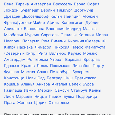
Вена
Тирана
Антверпен
Брюссель
Варна
София
Лондон
Будапешт
Берлин
Гамбург
Дортмунд
Дрезден
Дюссельдорф
Кельн
Лейпциг
Мюнхен
Франкфурт-на-Майне
Афины
Копенгаген
Дублин
Аликанте
Барселона
Валенсия
Мадрид
Малага
Марбелья
Мурсия
Сарагоса
Севилья
Катания
Милан
Неаполь
Палермо
Рим
Римини
Кириния (Северный
Кипр)
Ларнака
Лимасол
Никосия
Пафос
Фамагуста
(Северный Кипр)
Рига
Вильнюс
Каунас
Монако
Амстердам
Роттердам
Утрехт
Варшава
Вроцлав
Гданьск
Краков
Лодзь
Пшемысль
Лиссабон
Порту
Фуншал
Москва
Санкт-Петербург
Бухарест
Констанца
Нови-Сад
Белград
Ниш
Братислава
Кошице
Аланья
Анкара
Анталья
Белек
Бурса
Газипаша
Измир
Мерсин
Самсун
Стамбул
Канны
Лион
Марсель
Ницца
Париж
Будва
Подгорица
Прага
Женева
Цюрих
Стокгольм
Перечень пунктов, где можно обменять криптовалюту с