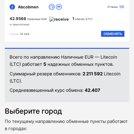
Abcobmen
Отзывы
+4
42.9566
1
Наличные EUR
Litecoin (LTC)
от 10046.40734582
ОБМЕНЯТЬ
Резерв
14 344
Всего по направлению Наличные EUR — Litecoin
(LTC) работает
5
надежных обменных пунктов.
Суммарный резерв обменников:
2 211 592
Litecoin
(LTC).
Средневзвешенный курс обмена:
42.407
Выберите город
По текущему направлению обменные пункты работают
в городах: