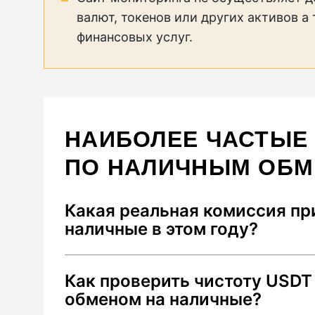
валют, токенов или других активов а
финансовых услуг.
НАИБОЛЕЕ ЧАСТЫЕ
ПО НАЛИЧНЫМ ОБ
Какая реальная комиссия пр
наличные в этом году?
В 2026 году средняя суммарная коми
Как проверить чистоту USDT
до 2.5%. Она складывается из: 1) спр
обменом на наличные?
2) сетевого сбора Tron за перевод U