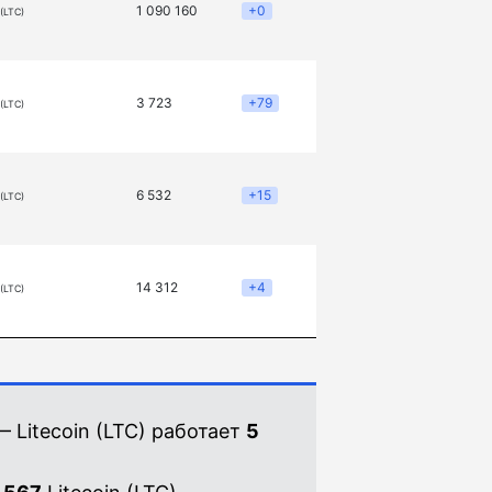
1 090 160
+0
 (LTC)
3 723
+79
 (LTC)
6 532
+15
 (LTC)
14 312
+4
 (LTC)
 Litecoin (LTC) работает
5