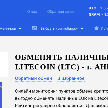
BTC
65
О нас
Обратная связь
GRAM
1
бменников
Выбрать криптобиржу
Луч
ОБМЕНЯТЬ НАЛИЧНЫ
LITECOIN (LTC) -
г.
АН
Обратный обмен
В избранное
Онлайн мониторинг пунктов обмена крипт
выгодно обменять Наличные EUR на Litecoin
Рейтинг регулярно обновляется. Для выбо