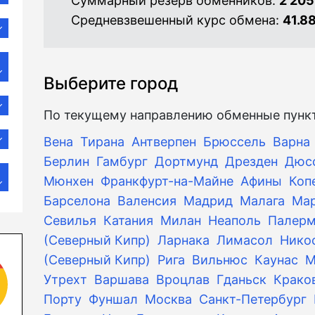
Суммарный резерв обменников:
2 205
Средневзвешенный курс обмена:
41.8
Выберите город
По текущему направлению обменные пункт
Вена
Тирана
Антверпен
Брюссель
Варна
Берлин
Гамбург
Дортмунд
Дрезден
Дюс
Мюнхен
Франкфурт-на-Майне
Афины
Коп
Барселона
Валенсия
Мадрид
Малага
Ма
Севилья
Катания
Милан
Неаполь
Палер
(Северный Кипр)
Ларнака
Лимасол
Нико
(Северный Кипр)
Рига
Вильнюс
Каунас
М
Утрехт
Варшава
Вроцлав
Гданьск
Крако
Порту
Фуншал
Москва
Санкт-Петербург