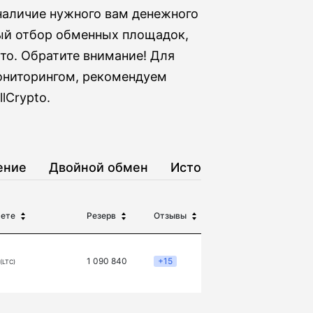
 наличие нужного вам денежного
ый отбор обменных площадок,
то. Обратите внимание! Для
мониторингом, рекомендуем
lCrypto.
ение
Двойной обмен
История
аете
Резерв
Отзывы
1 090 840
+15
 (LTC)