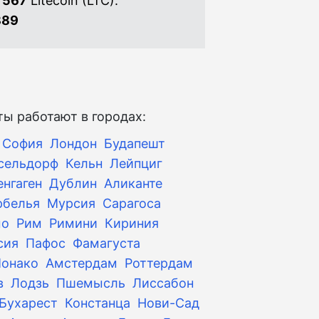
 567
Litecoin (LTC).
889
ы работают в городах:
София
Лондон
Будапешт
сельдорф
Кельн
Лейпциг
енгаген
Дублин
Аликанте
рбелья
Мурсия
Сарагоса
мо
Рим
Римини
Кириния
сия
Пафос
Фамагуста
онако
Амстердам
Роттердам
в
Лодзь
Пшемысль
Лиссабон
Бухарест
Констанца
Нови-Сад