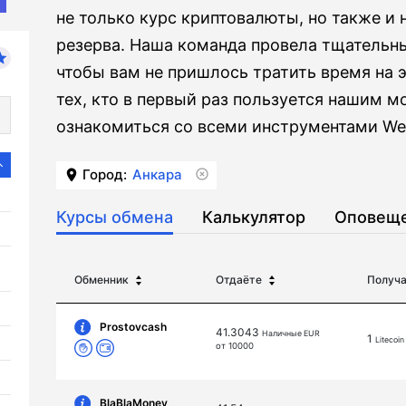
не только курс криптовалюты, но также и
резерва. Наша команда провела тщательн
чтобы вам не пришлось тратить время на э
тех, кто в первый раз пользуется нашим 
ознакомиться со всеми инструментами Wel
Город:
Анкара
Курсы обмена
Калькулятор
Оповещ
Обменник
Отдаёте
Получ
Prostovcash
41.3043
Наличные EUR
1
Litecoin
от 10000
BlaBlaMoney