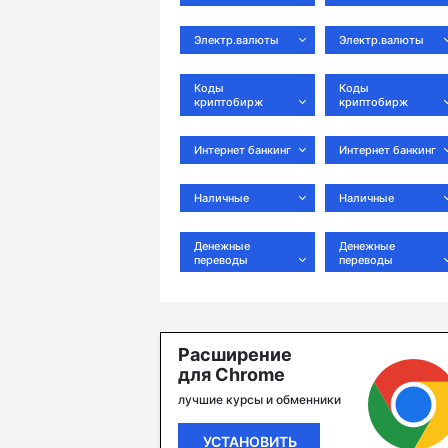
Электр.валюты
Электр.валюты
Коды
Коды
криптобирж
криптобирж
Интернет банкинг
Интернет банкинг
Наличные
Наличные
Денежные
Денежные
переводы
переводы
Расширение
для Chrome
лучшие курсы и обменники
УСТАНОВИТЬ