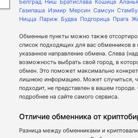
Белград
Ниш
Братислава
Кошице
Алань
Газипаша
Измир
Мерсин
Самсун
Стамбу
Ницца
Париж
Будва
Подгорица
Прага
Ж
Обменные пункты можно также отсортиров
список подходящих для вас обменников в 
указанное направление обмена. Слева (на
возможность выбрать свой город, в кото
обмен. Это поможет максимально конкрет
лишнюю информацию. Может случиться, чт
подходит, не представлен в вашем городе.
подробнее на сайте самого сервиса.
Отличие обменника от криптоб
Разница между обменниками и криптовал