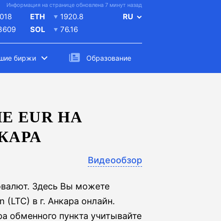
Информация на странице обновлена 7 минут назад
018
ETH
1920.8
RU
.3609
SOL
76.16
шие биржи
Образование
Е EUR НА
КАРА
Видеообзор
овалют. Здесь Вы можете
 (LTC) в г. Анкара онлайн.
ра обменного пункта учитывайте