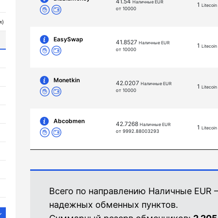
41.54
Наличные EUR
1
Litecoin
от 10000
и)
EasySwap
41.8527
Наличные EUR
1
Litecoin
от 10000
Monetkin
42.0207
Наличные EUR
1
Litecoin
от 10000
Abcobmen
42.7268
Наличные EUR
1
Litecoin
от 9992.88003293
Всего по направлению Наличные EUR —
надежных обменных пунктов.