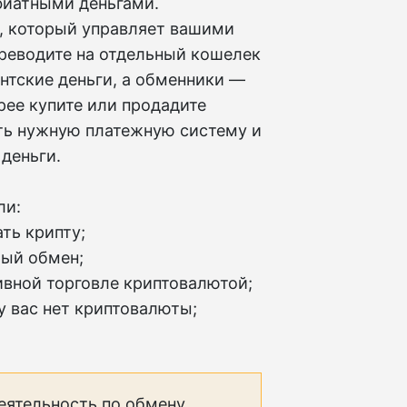
фиатными деньгами.
, который управляет вашими
ереводите на отдельный кошелек
ентские деньги, а обменники —
рее купите или продадите
ать нужную платежную систему и
деньги.
ли:
ть крипту;
рый обмен;
тивной торговле криптовалютой;
 у вас нет криптовалюты;
еятельность по обмену