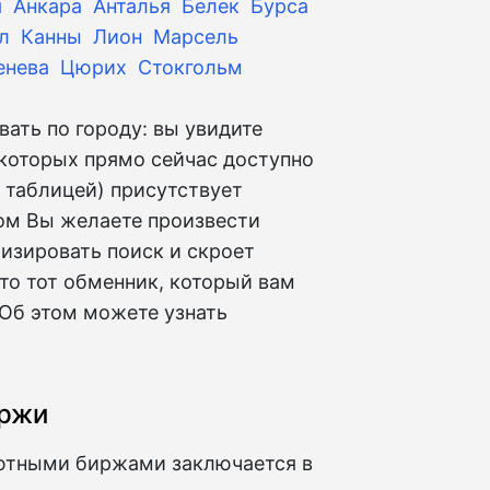
я
Анкара
Анталья
Белек
Бурса
л
Канны
Лион
Марсель
енева
Цюрих
Стокгольм
ать по городу: вы увидите
которых прямо сейчас доступно
д таблицей) присутствует
ром Вы желаете произвести
изировать поиск и скроет
о тот обменник, который вам
 Об этом можете узнать
иржи
ютными биржами заключается в