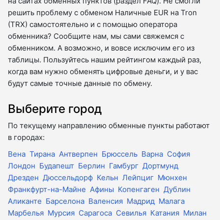
на сайтах обменных пунктов (раздел FAQ). Не смогли
решить проблему с обменом Наличные EUR на Tron
(TRX) самостоятельно и с помощью оператора
обменника? Сообщите нам, мы сами свяжемся с
обменником. А возможно, и вовсе исключим его из
таблицы. Пользуйтесь нашим рейтингом каждый раз,
когда вам нужно обменять цифровые деньги, и у вас
будут самые точные данные по обмену.
Выберите город
По текущему направлению обменные пункты работают
в городах:
Вена
Тирана
Антверпен
Брюссель
Варна
София
Лондон
Будапешт
Берлин
Гамбург
Дортмунд
Дрезден
Дюссельдорф
Кельн
Лейпциг
Мюнхен
Франкфурт-на-Майне
Афины
Копенгаген
Дублин
Аликанте
Барселона
Валенсия
Мадрид
Малага
Марбелья
Мурсия
Сарагоса
Севилья
Катания
Милан