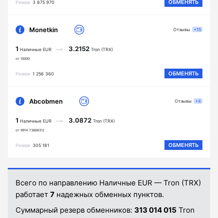
ОБМЕНЯТЬ
Резерв
3 875 970
Monetkin
Отзывы
+15
1
3.2152
Наличные EUR
Tron (TRX)
от 10000
ОБМЕНЯТЬ
Резерв
1 256 360
Abcobmen
Отзывы
+4
1
3.0872
Наличные EUR
Tron (TRX)
от 9914.73668312
ОБМЕНЯТЬ
Резерв
305 181
Всего по направлению Наличные EUR — Tron (TRX)
работает
7
надежных обменных пунктов.
Суммарный резерв обменников:
313 014 015
Tron