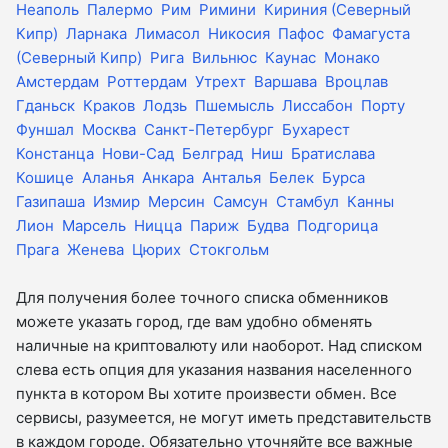
Неаполь
Палермо
Рим
Римини
Кириния (Северный
Кипр)
Ларнака
Лимасол
Никосия
Пафос
Фамагуста
(Северный Кипр)
Рига
Вильнюс
Каунас
Монако
Амстердам
Роттердам
Утрехт
Варшава
Вроцлав
Гданьск
Краков
Лодзь
Пшемысль
Лиссабон
Порту
Фуншал
Москва
Санкт-Петербург
Бухарест
Констанца
Нови-Сад
Белград
Ниш
Братислава
Кошице
Аланья
Анкара
Анталья
Белек
Бурса
Газипаша
Измир
Мерсин
Самсун
Стамбул
Канны
Лион
Марсель
Ницца
Париж
Будва
Подгорица
Прага
Женева
Цюрих
Стокгольм
Для получения более точного списка обменников
можете указать город, где вам удобно обменять
наличные на криптовалюту или наоборот. Над списком
слева есть опция для указания названия населенного
пункта в котором Вы хотите произвести обмен. Все
сервисы, разумеется, не могут иметь представительств
в каждом городе. Обязательно уточняйте все важные