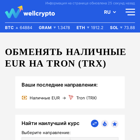
Информация на странице обновлена 25 секунд назад
RU
BTC
64884
GRAM
1.3478
ETH
1912.2
SOL
73.88
ОБМЕНЯТЬ НАЛИЧНЫЕ
EUR НА TRON (TRX)
Ваши последние направления:
Наличные EUR
→
Tron (TRX)
Найти наилучший курс
Выберите направление: