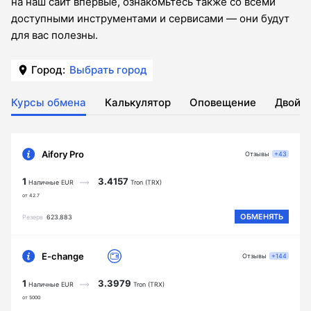
на наш сайт впервые, ознакомьтесь также со всеми
доступными инструментами и сервисами — они будут
для вас полезны.
Город:
Выбрать город
Курсы обмена
Калькулятор
Оповещение
Двойн
Aifory Pro
Отзывы
+43
1
3.4157
Наличные EUR
Tron (TRX)
от 42.7
ОБМЕНЯТЬ
Резерв
623.883
E-change
Отзывы
+144
1
3.3979
Наличные EUR
Tron (TRX)
от 5000