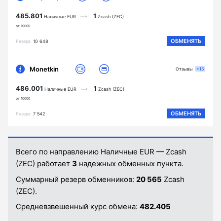
485.801
1
Наличные EUR
Zcash (ZEC)
от 10000
ОБМЕНЯТЬ
Резерв
10 648
Monetkin
Отзывы
+15
486.001
1
Наличные EUR
Zcash (ZEC)
от 10000
ОБМЕНЯТЬ
Резерв
7 542
Всего по направлению Наличные EUR — Zcash
(ZEC) работает
3
надежных обменных пункта.
Суммарный резерв обменников:
20 565
Zcash
(ZEC).
Средневзвешенный курс обмена:
482.405