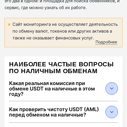
это два в одном: и площадка для поиска обменников, и
сервис, где можно узнать об их работе.
Сайт мониторинга не осуществляет деятельность
по обмену валют, токенов или других активов а
также не оказывает финансовых услуг.
Подробнее
НАИБОЛЕЕ ЧАСТЫЕ ВОПРОСЫ
ПО НАЛИЧНЫМ ОБМЕНАМ
Какая реальная комиссия при
обмене USDT на наличные в этом
году?
В 2026 году средняя суммарная комиссия
Как проверить чистоту USDT (AML)
составляет от 0.5% до 2.5%. Она складывается
перед обменом на наличные?
из: 1) спреда обменника (0.1–1.5%), 2) сетевого
сбора Tron за перевод USDT (около $1.5–3 при
Чтобы избежать блокировки средств,