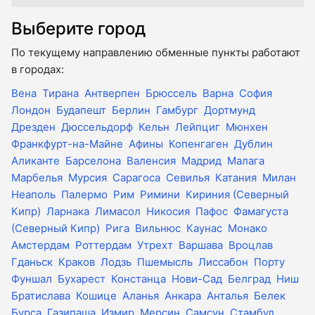
Выберите город
По текущему направлению обменные пункты работают
в городах:
Вена
Тирана
Антверпен
Брюссель
Варна
София
Лондон
Будапешт
Берлин
Гамбург
Дортмунд
Дрезден
Дюссельдорф
Кельн
Лейпциг
Мюнхен
Франкфурт-на-Майне
Афины
Копенгаген
Дублин
Аликанте
Барселона
Валенсия
Мадрид
Малага
Марбелья
Мурсия
Сарагоса
Севилья
Катания
Милан
Неаполь
Палермо
Рим
Римини
Кириния (Северный
Кипр)
Ларнака
Лимасол
Никосия
Пафос
Фамагуста
(Северный Кипр)
Рига
Вильнюс
Каунас
Монако
Амстердам
Роттердам
Утрехт
Варшава
Вроцлав
Гданьск
Краков
Лодзь
Пшемысль
Лиссабон
Порту
Фуншал
Бухарест
Констанца
Нови-Сад
Белград
Ниш
Братислава
Кошице
Аланья
Анкара
Анталья
Белек
Бурса
Газипаша
Измир
Мерсин
Самсун
Стамбул