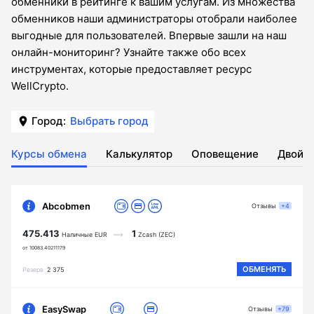
обменники в рейтинге к вашим услугам. Из множества
обменников наши администраторы отобрали наиболее
выгодные для пользователей. Впервые зашли на наш
онлайн-мониторинг? Узнайте также обо всех
инструментах, которые предоставляет ресурс
WellCrypto.
Город:
Выбрать город
Курсы обмена
Калькулятор
Оповещение
Двойн
Abcobmen
Отзывы
+4
475.413
1
Наличные EUR
Zcash (ZEC)
от 10083.40211179
ОБМЕНЯТЬ
Резерв
2 375
EasySwap
Отзывы
+79