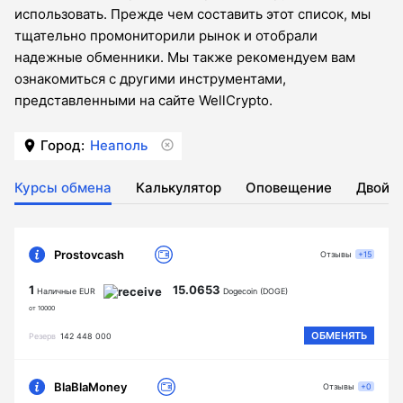
использовать. Прежде чем составить этот список, мы
тщательно промониторили рынок и отобрали
надежные обменники. Мы также рекомендуем вам
ознакомиться с другими инструментами,
представленными на сайте WellCrypto.
Город:
Неаполь
Курсы обмена
Калькулятор
Оповещение
Двойн
Prostovcash
Отзывы
+15
1
15.0653
Наличные EUR
Dogecoin (DOGE)
от 10000
ОБМЕНЯТЬ
Резерв
142 448 000
BlaBlaMoney
Отзывы
+0