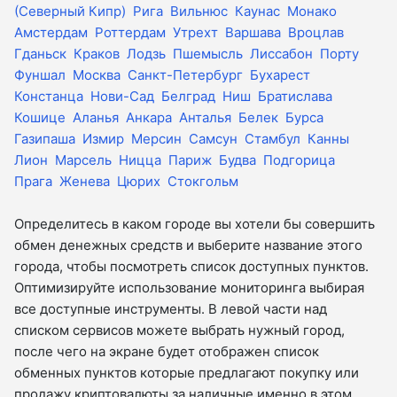
(Северный Кипр)
Рига
Вильнюс
Каунас
Монако
Амстердам
Роттердам
Утрехт
Варшава
Вроцлав
Гданьск
Краков
Лодзь
Пшемысль
Лиссабон
Порту
Фуншал
Москва
Санкт-Петербург
Бухарест
Констанца
Нови-Сад
Белград
Ниш
Братислава
Кошице
Аланья
Анкара
Анталья
Белек
Бурса
Газипаша
Измир
Мерсин
Самсун
Стамбул
Канны
Лион
Марсель
Ницца
Париж
Будва
Подгорица
Прага
Женева
Цюрих
Стокгольм
Определитесь в каком городе вы хотели бы совершить
обмен денежных средств и выберите название этого
города, чтобы посмотреть список доступных пунктов.
Оптимизируйте использование мониторинга выбирая
все доступные инструменты. В левой части над
списком сервисов можете выбрать нужный город,
после чего на экране будет отображен список
обменных пунктов которые предлагают покупку или
продажу криптовалюты за наличные именно в этом