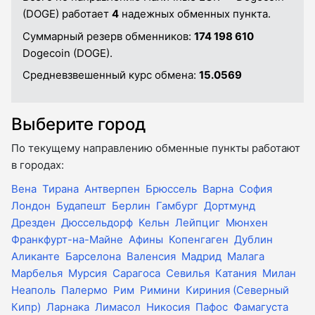
(DOGE) работает
4
надежных обменных пункта.
Суммарный резерв обменников:
174 198 610
Dogecoin (DOGE).
Средневзвешенный курс обмена:
15.0569
Выберите город
По текущему направлению обменные пункты работают
в городах:
Вена
Тирана
Антверпен
Брюссель
Варна
София
Лондон
Будапешт
Берлин
Гамбург
Дортмунд
Дрезден
Дюссельдорф
Кельн
Лейпциг
Мюнхен
Франкфурт-на-Майне
Афины
Копенгаген
Дублин
Аликанте
Барселона
Валенсия
Мадрид
Малага
Марбелья
Мурсия
Сарагоса
Севилья
Катания
Милан
Неаполь
Палермо
Рим
Римини
Кириния (Северный
Кипр)
Ларнака
Лимасол
Никосия
Пафос
Фамагуста