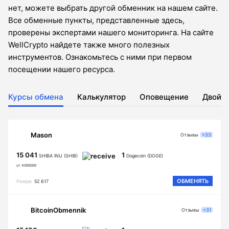
нет, можете выбрать другой обменник на нашем сайте.
Все обменные пункты, представленные здесь,
проверены экспертами нашего мониторинга. На сайте
WellCrypto найдете также много полезных
инструментов. Ознакомьтесь с ними при первом
посещении нашего ресурса.
Курсы обмена
Калькулятор
Оповещение
Двойн
Mason
Отзывы
+33
15 041
1
SHIBA INU (SHIB)
Dogecoin (DOGE)
от 4000000
ОБМЕНЯТЬ
Резерв
52 617
BitcoinObmennik
Отзывы
+31