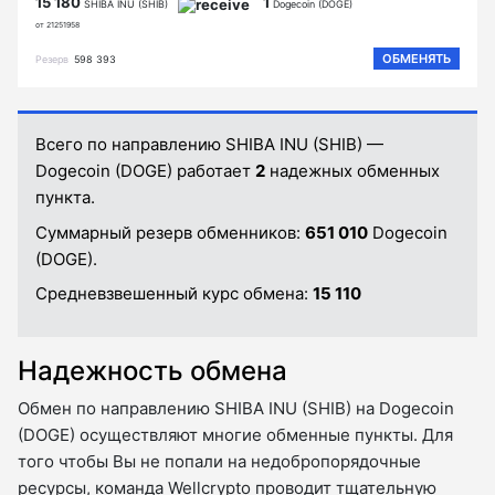
15 180
1
SHIBA INU (SHIB)
Dogecoin (DOGE)
от 21251958
ОБМЕНЯТЬ
Резерв
598 393
Всего по направлению SHIBA INU (SHIB) —
Dogecoin (DOGE) работает
2
надежных обменных
пункта.
Суммарный резерв обменников:
651 010
Dogecoin
(DOGE).
Средневзвешенный курс обмена:
15 110
Надежность обмена
Обмен по направлению SHIBA INU (SHIB) на Dogecoin
(DOGE) осуществляют многие обменные пункты. Для
того чтобы Вы не попали на недобропорядочные
ресурсы, команда Wellcrypto проводит тщательную