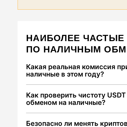
НАИБОЛЕЕ ЧАСТЫЕ
ПО НАЛИЧНЫМ ОБ
Какая реальная комиссия пр
наличные в этом году?
В 2026 году средняя суммарная коми
Как проверить чистоту USDT
до 2.5%. Она складывается из: 1) спр
обменом на наличные?
2) сетевого сбора Tron за перевод U
наличии энергии) и 3) комиссии за 
Чтобы избежать блокировки средств
конкретном городе. Мониторинг Well
Безопасно ли менять крипто
меткой "Low AML Risk". В 2026 году