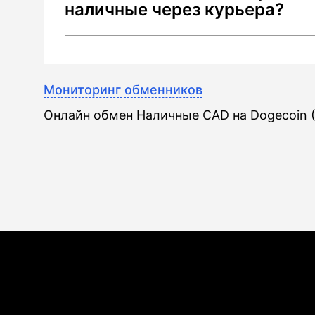
калькулирует "чистую сумму" на рук
наличные через курьера?
считается риск выше 25-30% (наличи
платежи
миксерами). Перед сделкой проверь
Да, если соблюдать три правила: 1)
AML-бот или выбирайте верифициро
после личной встречи и проверки ли
Wellcrypto, которые проводят предв
Использовать одноразовый код подт
Мониторинг обменников
входящих транзакций
который выдает обменник. 3) Провер
Онлайн обмен Наличные CAD на Dogecoin 
блокчейне до передачи наличных. По
2025 году 90% инцидентов были свя
до приезда курьера