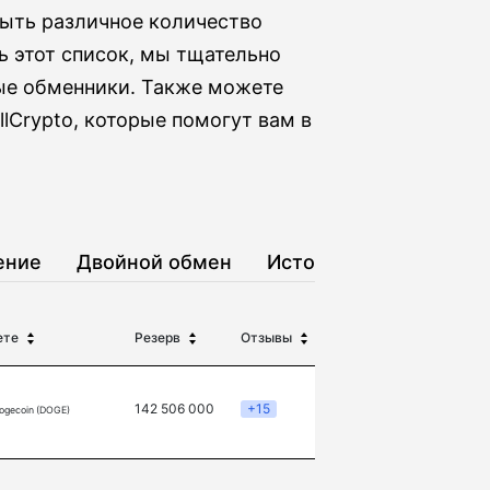
быть различное количество
 этот список, мы тщательно
ые обменники. Также можете
lCrypto, которые помогут вам в
ение
Двойной обмен
История
ете
Резерв
Отзывы
142 506 000
+15
ogecoin (DOGE)