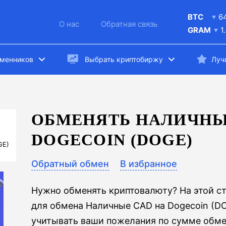
BTC
6
О нас
Обратная связь
GRAM
1
бменников
Выбрать криптобиржу
Луч
ОБМЕНЯТЬ НАЛИЧНЫ
DOGECOIN (DOGE)
GE)
Обратный обмен
В избранное
Нужно обменять криптовалюту? На этой с
для обмена Наличные CAD на Dogecoin (D
учитывать ваши пожелания по сумме обме