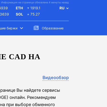
Информация на странице обновлена 4 минуты назад
4939
ETH
1919.1
RU
.3639
SOL
75.27
шие биржи
Образование
Е CAD НА
Видеообзор
транице Вы найдете сервисы
OGE) онлайн. Рекомендуем
на при выборе обменного