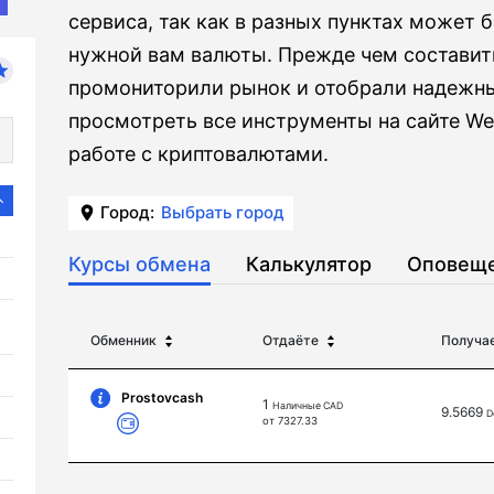
сервиса, так как в разных пунктах может 
нужной вам валюты. Прежде чем составить
промониторили рынок и отобрали надежн
просмотреть все инструменты на сайте Wel
работе с криптовалютами.
Город:
Выбрать город
Курсы обмена
Калькулятор
Оповещ
Обменник
Отдаёте
Получа
Prostovcash
1
Наличные CAD
9.5669
D
от 7327.33