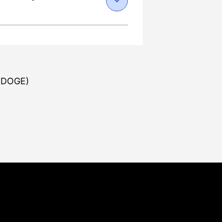
и, учитывая все скрытые
е связи с Darknet или
те свой кошелек через
 Переводить USDT только
ванные площадки на
чности курьера. 2)
арительную проверку
верждения (L2-защита),
ять статус транзакции в
(DOGE)
 данным Wellcrypto, в
заны с переводом средств