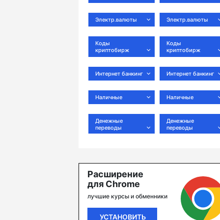
Электр.валюты
Электр.валюты
Коды
Коды
криптобирж
криптобирж
Интернет банкинг
Интернет банкинг
Наличные
Наличные
Денежные
Денежные
переводы
переводы
Расширение
для Chrome
лучшие курсы и обменники
УСТАНОВИТЬ