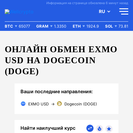
Информация на странице обновлена 6 минут назад
RU
BTC
65077
GRAM
1.3350
ETH
1924.9
SOL
73.81
ОНЛАЙН ОБМЕН EXMO
USD НА DOGECOIN
(DOGE)
Ваши последние направления:
EXMO USD
→
Dogecoin (DOGE)
Найти наилучший курс