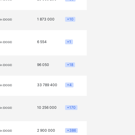
1 873 000
+10
in (DOGE)
6 554
+1
in (DOGE)
96 050
+18
in (DOGE)
33 789 400
+4
in (DOGE)
10 256 000
+170
in (DOGE)
2 900 000
+386
in (DOGE)