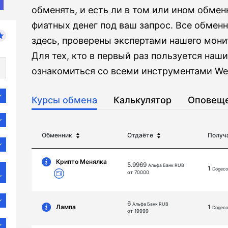
обменять, и есть ли в том или ином обме
фиатных денег под ваш запрос. Все обмен
здесь, проверены экспертами нашего мони
Для тех, кто в первый раз пользуется на
ознакомиться со всеми инструментами Wel
Курсы обмена
Калькулятор
Оповещ
Обменник
Отдаёте
Получ
Крипто Менялка
5.9969
Альфа Банк RUB
1
Dogeco
от 70000
6
Альфа Банк RUB
Лампа
1
Dogeco
от 19999