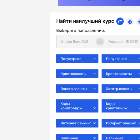
Найти наилучший курс
Выберите направление:
Популярное
Популярное
Криптовалюты
Криптовалюты
Электр.валюты
Электр.валюты
Коды
Коды
криптобирж
криптобирж
Интернет банкинг
Интернет банкинг
Наличные
Наличные