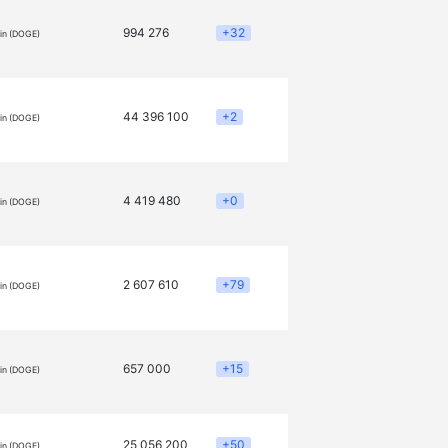
994 276
+32
in (DOGE)
44 396 100
+2
in (DOGE)
4 419 480
+0
in (DOGE)
2 607 610
+79
in (DOGE)
657 000
+15
in (DOGE)
25 056 200
+50
in (DOGE)