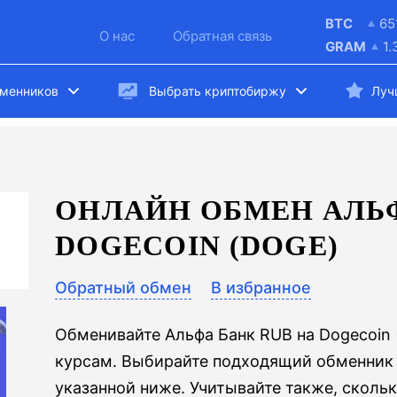
BTC
65
О нас
Обратная связь
GRAM
1.
бменников
Выбрать криптобиржу
Луч
ОНЛАЙН ОБМЕН АЛЬФ
DOGECOIN (DOGE)
Обратный обмен
В избранное
Обменивайте Альфа Банк RUB на Dogecoin
курсам. Выбирайте подходящий обменник 
указанной ниже. Учитывайте также, сколь