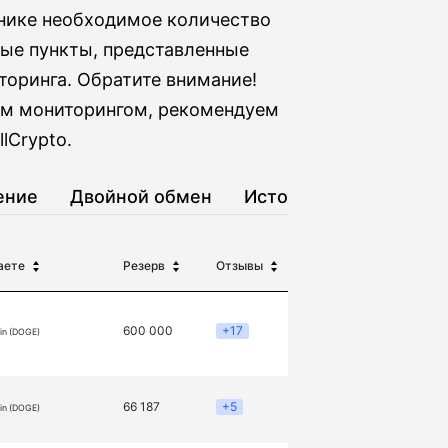
ннике необходимое количество
ные пункты, представленные
торинга. Обратите внимание!
шим мониторингом, рекомендуем
lCrypto.
ение
Двойной обмен
История
аете
Резерв
Отзывы
600 000
+17
in (DOGE)
66 187
+5
in (DOGE)