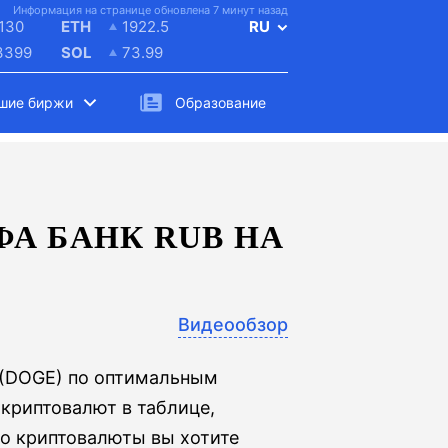
Информация на странице обновлена 7 минут назад
130
ETH
1922.5
RU
3399
SOL
73.99
шие биржи
Образование
А БАНК RUB НА
Видеообзор
 (DOGE) по оптимальным
криптовалют в таблице,
ко криптовалюты вы хотите