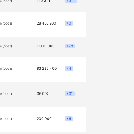
170 321
+311
in (DOGE)
28 456 200
+0
in (DOGE)
1 000 000
+78
in (DOGE)
93 223 400
+4
in (DOGE)
36 092
+31
in (DOGE)
200 000
+6
in (DOGE)