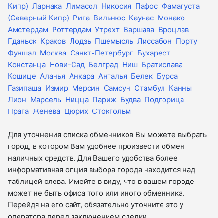
Кипр)
Ларнака
Лимасол
Никосия
Пафос
Фамагуста
(Северный Кипр)
Рига
Вильнюс
Каунас
Монако
Амстердам
Роттердам
Утрехт
Варшава
Вроцлав
Гданьск
Краков
Лодзь
Пшемысль
Лиссабон
Порту
Фуншал
Москва
Санкт-Петербург
Бухарест
Констанца
Нови-Сад
Белград
Ниш
Братислава
Кошице
Аланья
Анкара
Анталья
Белек
Бурса
Газипаша
Измир
Мерсин
Самсун
Стамбул
Канны
Лион
Марсель
Ницца
Париж
Будва
Подгорица
Прага
Женева
Цюрих
Стокгольм
Для уточнения списка обменников Вы можете выбрать
город, в котором Вам удобнее произвести обмен
наличных средств. Для Вашего удобства более
информативная опция выбора города находится над
таблицей слева. Имейте в виду, что в вашем городе
может не быть офиса того или иного обменника.
Перейдя на его сайт, обязательно уточните это у
оператора перед заключением сделки.