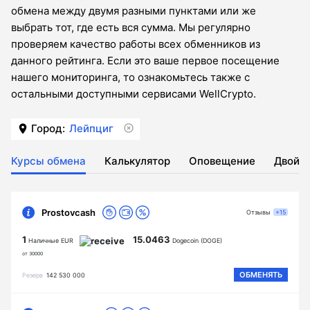
обмена между двумя разными пунктами или же
выбрать тот, где есть вся сумма. Мы регулярно
проверяем качество работы всех обменников из
данного рейтинга. Если это ваше первое посещение
нашего мониторинга, то ознакомьтесь также с
остальными доступными сервисами WellCrypto.
Город:
Лейпциг
Курсы обмена
Калькулятор
Оповещение
Двойн
Prostovcash
Отзывы
+15
1
15.0463
Наличные EUR
Dogecoin (DOGE)
от 30000
ОБМЕНЯТЬ
Резерв
142 530 000