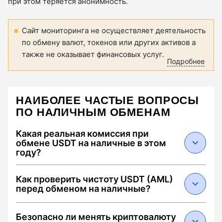
при этом теряется анонимность.
Сайт мониторинга не осуществляет деятельность
по обмену валют, токенов или других активов а
также не оказывает финансовых услуг.
Подробнее
НАИБОЛЕЕ ЧАСТЫЕ ВОПРОСЫ
ПО НАЛИЧНЫМ ОБМЕНАМ
Какая реальная комиссия при
обмене USDT на наличные в этом
году?
В 2026 году средняя суммарная комиссия
Как проверить чистоту USDT (AML)
составляет от 0.5% до 2.5%. Она складывается
перед обменом на наличные?
из: 1) спреда обменника (0.1–1.5%), 2) сетевого
сбора Tron за перевод USDT (около $1.5–3 при
Чтобы избежать блокировки средств,
Безопасно ли менять криптовалюту
наличии энергии) и 3) комиссии за
выбирайте обменники с меткой "Low AML Risk".