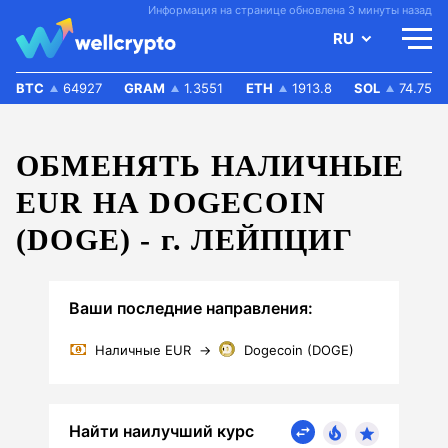
Информация на странице обновлена 3 минуты назад
RU
BTC
64927
GRAM
1.3551
ETH
1913.8
SOL
74.75
ОБМЕНЯТЬ НАЛИЧНЫЕ
EUR НА DOGECOIN
(DOGE) -
г.
ЛЕЙПЦИГ
Ваши последние направления:
Наличные EUR
→
Dogecoin (DOGE)
Найти наилучший курс