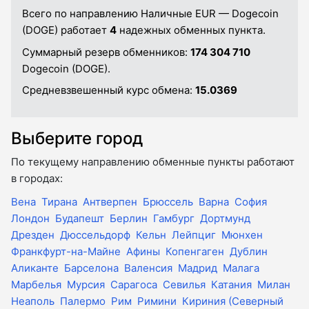
Всего по направлению Наличные EUR — Dogecoin
(DOGE) работает
4
надежных обменных пункта.
Суммарный резерв обменников:
174 304 710
Dogecoin (DOGE).
Средневзвешенный курс обмена:
15.0369
Выберите город
По текущему направлению обменные пункты работают
в городах:
Вена
Тирана
Антверпен
Брюссель
Варна
София
Лондон
Будапешт
Берлин
Гамбург
Дортмунд
Дрезден
Дюссельдорф
Кельн
Лейпциг
Мюнхен
Франкфурт-на-Майне
Афины
Копенгаген
Дублин
Аликанте
Барселона
Валенсия
Мадрид
Малага
Марбелья
Мурсия
Сарагоса
Севилья
Катания
Милан
Неаполь
Палермо
Рим
Римини
Кириния (Северный