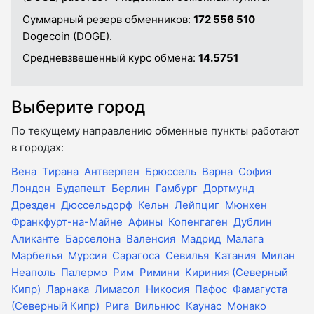
Суммарный резерв обменников:
172 556 510
Dogecoin (DOGE).
Средневзвешенный курс обмена:
14.5751
Выберите город
По текущему направлению обменные пункты работают
в городах:
Вена
Тирана
Антверпен
Брюссель
Варна
София
Лондон
Будапешт
Берлин
Гамбург
Дортмунд
Дрезден
Дюссельдорф
Кельн
Лейпциг
Мюнхен
Франкфурт-на-Майне
Афины
Копенгаген
Дублин
Аликанте
Барселона
Валенсия
Мадрид
Малага
Марбелья
Мурсия
Сарагоса
Севилья
Катания
Милан
Неаполь
Палермо
Рим
Римини
Кириния (Северный
Кипр)
Ларнака
Лимасол
Никосия
Пафос
Фамагуста
(Северный Кипр)
Рига
Вильнюс
Каунас
Монако