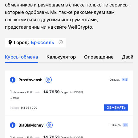
обменников и размещаем в списке только те сервисы,
которые одобряем. Мы также рекомендуем вам
ознакомиться с другими инструментами,
представленными на сайте WellCrypto.
Город:
Брюссель
Курсы обмена
Калькулятор
Оповещение
Двойн
Prostovcash
Отзывы
+15
1
14.7959
Наличные EUR
Dogecoin (DOGE)
от 10000
ОБМЕНЯТЬ
Резерв
141 081 000
BlaBlaMoney
Отзывы
+0
1
14.7953
Наличные EUR
Dogecoin (DOGE)