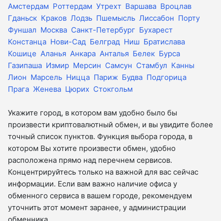
Амстердам
Роттердам
Утрехт
Варшава
Вроцлав
Гданьск
Краков
Лодзь
Пшемысль
Лиссабон
Порту
Фуншал
Москва
Санкт-Петербург
Бухарест
Констанца
Нови-Сад
Белград
Ниш
Братислава
Кошице
Аланья
Анкара
Анталья
Белек
Бурса
Газипаша
Измир
Мерсин
Самсун
Стамбул
Канны
Лион
Марсель
Ницца
Париж
Будва
Подгорица
Прага
Женева
Цюрих
Стокгольм
Укажите город, в котором вам удобно было бы
произвести криптовалютный обмен, и вы увидите более
точный список пунктов. Функция выбора города, в
котором Вы хотите произвести обмен, удобно
расположена прямо над перечнем сервисов.
Концентрируйтесь только на важной для вас сейчас
информации. Если вам важно наличие офиса у
обменного сервиса в вашем городе, рекомендуем
уточнить этот момент заранее, у администрации
обменника.