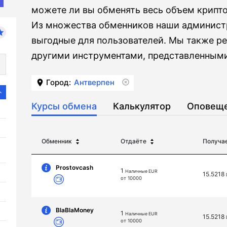
можете ли вы обменять весь объем крипто
Из множества обменников наши админист
выгодные для пользователей. Мы также р
другими инструментами, представленными 
Город:
Антверпен
Курсы обмена
Калькулятор
Оповещ
Обменник
Отдаёте
Получа
Prostovcash
1
Наличные EUR
15.5218
от 10000
BlaBlaMoney
1
Наличные EUR
15.5218
от 10000