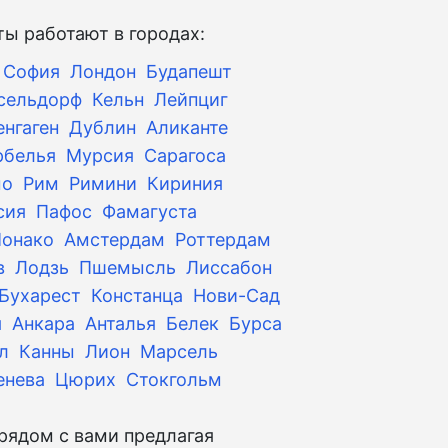
ы работают в городах:
София
Лондон
Будапешт
сельдорф
Кельн
Лейпциг
енгаген
Дублин
Аликанте
рбелья
Мурсия
Сарагоса
мо
Рим
Римини
Кириния
сия
Пафос
Фамагуста
онако
Амстердам
Роттердам
в
Лодзь
Пшемысль
Лиссабон
Бухарест
Констанца
Нови-Сад
я
Анкара
Анталья
Белек
Бурса
л
Канны
Лион
Марсель
енева
Цюрих
Стокгольм
рядом с вами предлагая