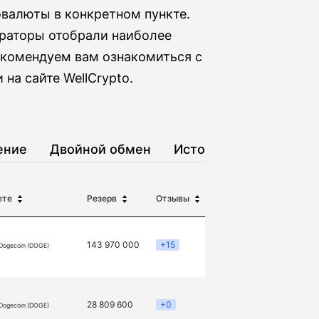
валюты в конкретном пункте.
раторы отобрали наиболее
екомендуем вам ознакомиться с
на сайте WellCrypto.
ение
Двойной обмен
История
ете
Резерв
Отзывы
143 970 000
+15
Dogecoin (DOGE)
28 809 600
+0
Dogecoin (DOGE)