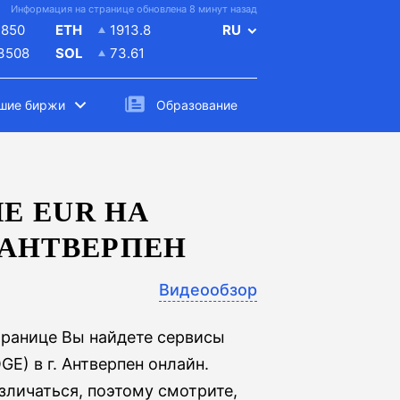
Информация на странице обновлена 8 минут назад
4850
ETH
1913.8
RU
.3508
SOL
73.61
шие биржи
Образование
Е EUR НА
АНТВЕРПЕН
Видеообзор
транице Вы найдете сервисы
E) в г. Антверпен онлайн.
личаться, поэтому смотрите,