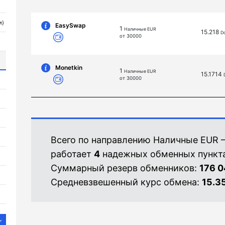
и)
EasySwap
1
Наличные EUR
15.218
D
от 30000
Monetkin
1
Наличные EUR
15.1714
от 30000
Всего по направлению Наличные EUR 
работает
4
надежных обменных пункта
Суммарный резерв обменников:
176 0
Средневзвешенный курс обмена:
15.3