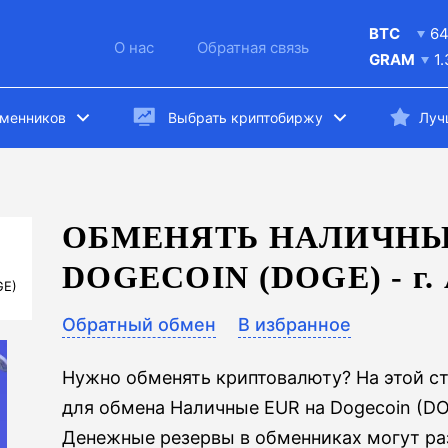
BTC
6
О нас
Обратная связь
GRAM
1
бменников
Выбрать криптобиржу
Луч
ОБМЕНЯТЬ НАЛИЧНЫ
DOGECOIN (DOGE) -
г.
GE)
Обратный обмен
В избранное
Нужно обменять криптовалюту? На этой с
для обмена Наличные EUR на Dogecoin (DOG
Денежные резервы в обменниках могут раз