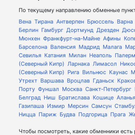
По текущему направлению обменные пункт
Вена
Тирана
Антверпен
Брюссель
Варна
Берлин
Гамбург
Дортмунд
Дрезден
Дюс
Мюнхен
Франкфурт-на-Майне
Афины
Коп
Барселона
Валенсия
Мадрид
Малага
Ма
Севилья
Катания
Милан
Неаполь
Палер
(Северный Кипр)
Ларнака
Лимасол
Нико
(Северный Кипр)
Рига
Вильнюс
Каунас
М
Утрехт
Варшава
Вроцлав
Гданьск
Крако
Порту
Фуншал
Москва
Санкт-Петербург
Белград
Ниш
Братислава
Кошице
Алань
Газипаша
Измир
Мерсин
Самсун
Стамбу
Ницца
Париж
Будва
Подгорица
Прага
Ж
Чтобы посмотреть, какие обменники есть 