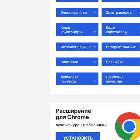
Электр.валюты
Электр.валюты
Коды
Коды
криптобирж
криптобирж
Интернет банкинг
Интернет банкинг
Наличные
Наличные
Денежные
Денежные
переводы
переводы
Расширение
для Chrome
лучшие курсы и обменники
УСТАНОВИТЬ