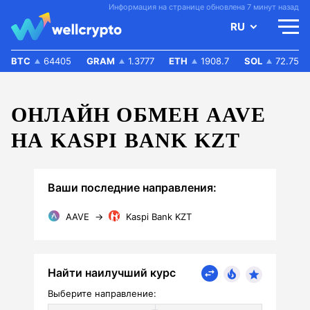
Информация на странице обновлена 7 минут назад
RU
BTC
64405
GRAM
1.3777
ETH
1908.7
SOL
72.75
ОНЛАЙН ОБМЕН AAVE
НА KASPI BANK KZT
Ваши последние направления:
AAVE
→
Kaspi Bank KZT
Найти наилучший курс
Выберите направление: