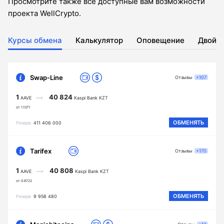
Просмотрите также все доступные вам возможности
проекта WellCrypto.
Курсы обмена
Калькулятор
Оповещение
Двойн
Swap-Line
Отзывы
+107
1
40 824
AAVE
Kaspi Bank KZT
от 1.1371
ОБМЕНЯТЬ
Резерв
411 406 000
Tarifex
Отзывы
+170
1
40 808
AAVE
Kaspi Bank KZT
от 0.6722
ОБМЕНЯТЬ
Резерв
9 958 480