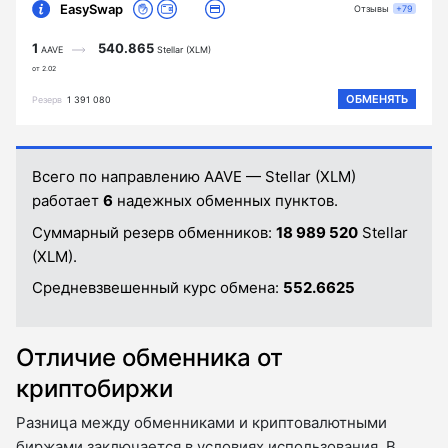
EasySwap
Отзывы
+79
1
540.865
AAVE
Stellar (XLM)
от 2.02
ОБМЕНЯТЬ
Резерв
1 391 080
Всего по направлению AAVE — Stellar (XLM)
работает
6
надежных обменных пунктов.
Суммарный резерв обменников:
18 989 520
Stellar
(XLM).
Средневзвешенный курс обмена:
552.6625
Отличие обменника от
криптобиржи
Разница между обменниками и криптовалютными
биржами заключается в условиях использования. В