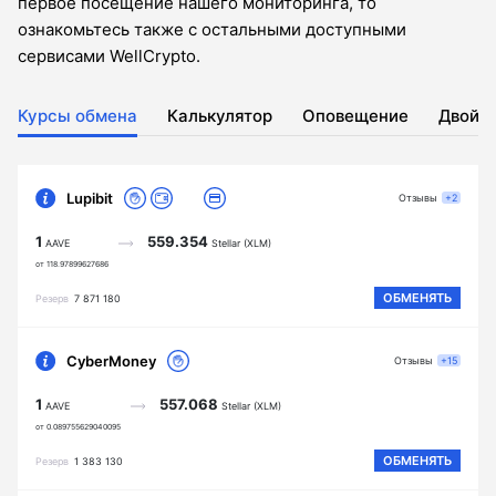
первое посещение нашего мониторинга, то
ознакомьтесь также с остальными доступными
сервисами WellCrypto.
Курсы обмена
Калькулятор
Оповещение
Двойн
Lupibit
Отзывы
+2
1
559.354
AAVE
Stellar (XLM)
от 118.97899627686
ОБМЕНЯТЬ
Резерв
7 871 180
CyberMoney
Отзывы
+15
1
557.068
AAVE
Stellar (XLM)
от 0.089755629040095
ОБМЕНЯТЬ
Резерв
1 383 130