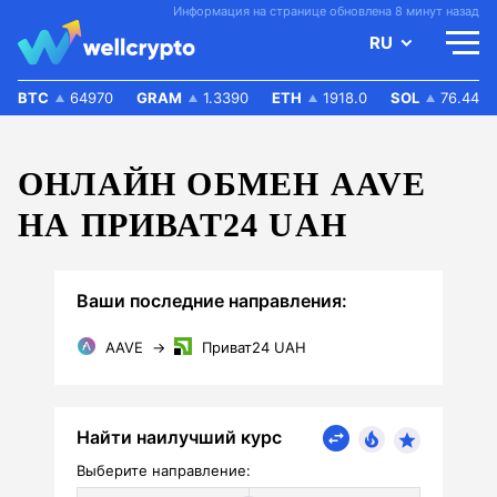
Информация на странице обновлена 8 минут назад
RU
BTC
64970
GRAM
1.3390
ETH
1918.0
SOL
76.44
ОНЛАЙН ОБМЕН AAVE
НА ПРИВАТ24 UAH
Ваши последние направления:
AAVE
→
Приват24 UAH
Найти наилучший курс
Выберите направление: