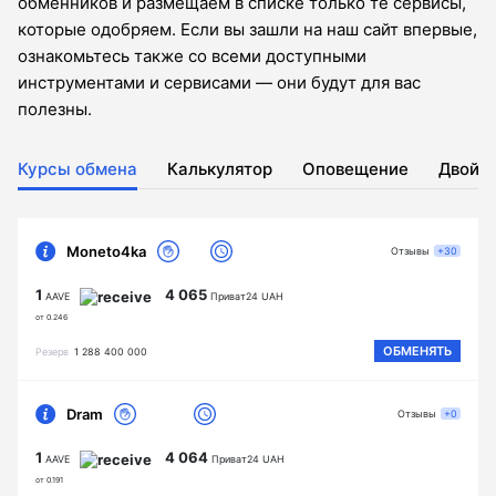
обменников и размещаем в списке только те сервисы,
которые одобряем. Если вы зашли на наш сайт впервые,
ознакомьтесь также со всеми доступными
инструментами и сервисами — они будут для вас
полезны.
Курсы обмена
Калькулятор
Оповещение
Двойн
Moneto4ka
Отзывы
+30
1
4 065
AAVE
Приват24 UAH
от 0.246
ОБМЕНЯТЬ
Резерв
1 288 400 000
Dram
Отзывы
+0
1
4 064
AAVE
Приват24 UAH
от 0.191