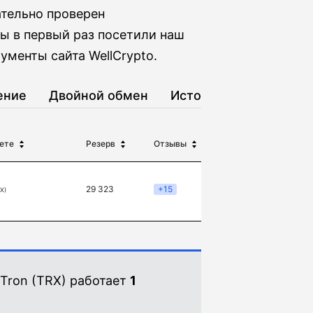
тельно проверен
ы в первый раз посетили наш
ументы сайта WellCrypto.
ение
Двойной обмен
История
ете
Резерв
Отзывы
29 323
+15
X)
 Tron (TRX) работает
1