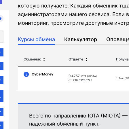
которую получаете. Каждый обменник тща
администраторами нашего сервиса. Если в
мониторинг, просмотрите доступные инстр
Курсы обмена
Калькулятор
Оповещ
Обменник
Отдаёте
Получа
CyberMoney
9.4757
IOTA (MIOTA)
1
Tron (TR
от 236.89285725
Всего по направлению IOTA (MIOTA) —
надежный обменный пункт.