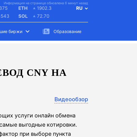
Информация на странице обновлена 6 минут назад
375
ETH
1902.3
RU
3543
SOL
72.70
шие биржи
Образование
ВОД CNY НА
Видеообзор
ющих услуги онлайн обмена
 самые выгодные котировки.
актор при выборе пункта