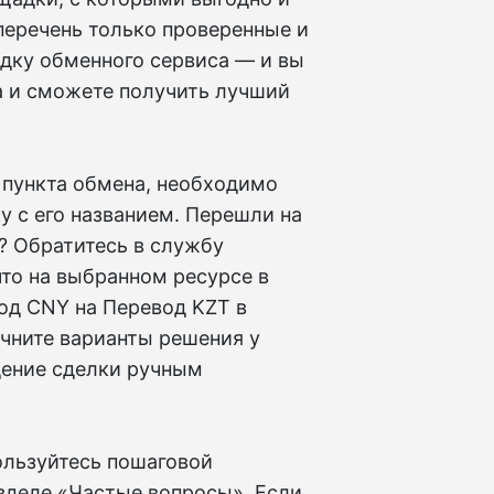
перечень только проверенные и
дку обменного сервиса — и вы
а и сможете получить лучший
.
 пункта обмена, необходимо
у с его названием. Перешли на
у? Обратитесь в службу
то на выбранном ресурсе в
од CNY на Перевод KZT в
чните варианты решения у
дение сделки ручным
ользуйтесь пошаговой
зделе «Частые вопросы». Если