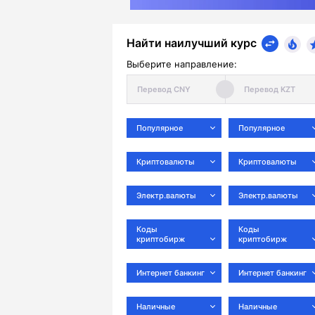
Найти наилучший курс
Выберите направление:
Популярное
Популярное
Криптовалюты
Криптовалюты
Электр.валюты
Электр.валюты
Коды
Коды
криптобирж
криптобирж
Интернет банкинг
Интернет банкинг
Наличные
Наличные