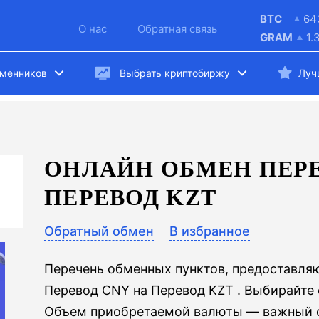
BTC
64
О нас
Обратная связь
GRAM
1.
бменников
Выбрать криптобиржу
Луч
ОНЛАЙН ОБМЕН ПЕРЕ
ПЕРЕВОД KZT
Обратный обмен
В избранное
Перечень обменных пунктов, предоставля
Перевод CNY на Перевод KZT . Выбирайте
Объем приобретаемой валюты — важный ф