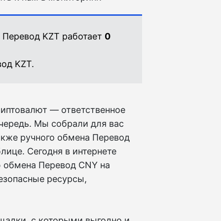
 Перевод KZT работает
0
од KZT.
риптовалют — ответственное
очередь. Мы собрали для вас
акже ручного обмена Перевод
лице. Сегодня в интернете
 обмена Перевод CNY на
безопасные ресурсы,
ощадки, с которыми выгодно и