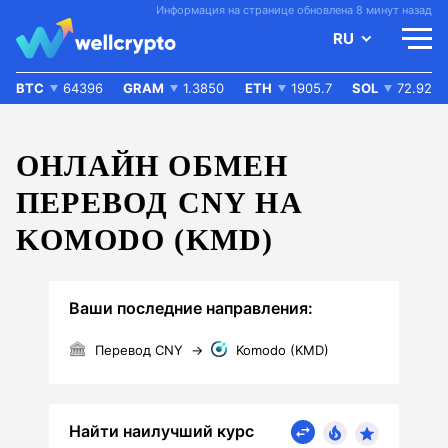
Информация на странице обновлена 8 минут назад
RU
BTC
64396
GRAM
1.3850
ETH
1905.7
SOL
72.92
ОНЛАЙН ОБМЕН
ПЕРЕВОД CNY НА
KOMODO (KMD)
Ваши последние направления:
Перевод CNY
→
Komodo (KMD)
Найти наилучший курс