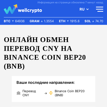
Информация на странице обновлена 7 минут назад
RU
BTC
64936
GRAM
1.3554
ETH
1915.6
SOL
74.70
ОНЛАЙН ОБМЕН
ПЕРЕВОД CNY НА
BINANCE COIN BEP20
(BNB)
Ваши последние направления:
Перевод
Binance Coin BEP20
→
CNY
(BNB)