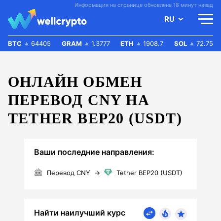
Информация на странице обновлена 18 минут назад
RU
BTC
64405
GRAM
1.3777
ETH
1908.7
SOL
72.75
ОНЛАЙН ОБМЕН
ПЕРЕВОД CNY НА
TETHER BEP20 (USDT)
Ваши последние направления:
Перевод CNY
→
Tether BEP20 (USDT)
Найти наилучший курс