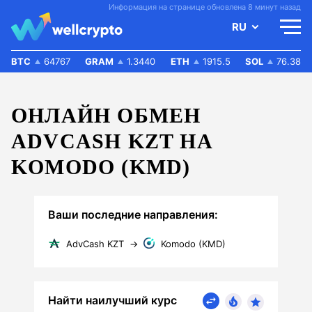
Информация на странице обновлена 8 минут назад
RU
BTC
64767
GRAM
1.3440
ETH
1915.5
SOL
76.38
ОНЛАЙН ОБМЕН
ADVCASH KZT НА
KOMODO (KMD)
Ваши последние направления:
AdvCash KZT
→
Komodo (KMD)
Найти наилучший курс