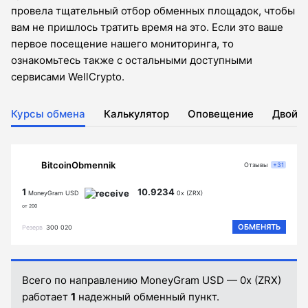
провела тщательный отбор обменных площадок, чтобы
вам не пришлось тратить время на это. Если это ваше
первое посещение нашего мониторинга, то
ознакомьтесь также с остальными доступными
сервисами WellCrypto.
Курсы обмена
Калькулятор
Оповещение
Двойн
BitcoinObmennik
Отзывы
+31
1
10.9234
MoneyGram USD
0x (ZRX)
от 200
ОБМЕНЯТЬ
Резерв
300 020
Всего по направлению MoneyGram USD — 0x (ZRX)
работает
1
надежный обменный пункт.