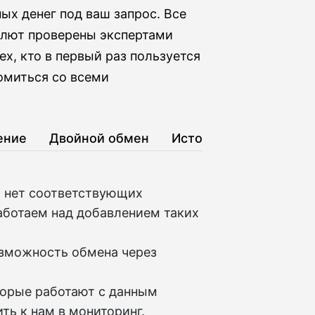
х денег под ваш запрос. Все
алют проверены экспертами
х, кто в первый раз пользуется
омиться со всеми
ение
Двойной обмен
История
D нет соответствующих
аботаем над добавлением таких
озможность обмена через
торые работают с данным
ть к нам в мониторинг.