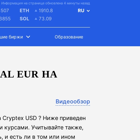
Информация на странице обновлена 4 минуты назад
4507
ETH
1910.8
RU
.3855
SOL
73.09
шие биржи
Образование
AL EUR НА
Видеообзор
а Cryptex USD ? Ниже приведен
 курсами. Учитывайте также,
 и есть ли в том или ином