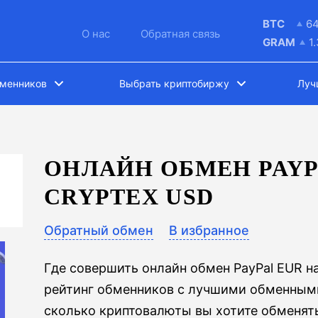
BTC
6
О нас
Обратная связь
GRAM
1
бменников
Выбрать криптобиржу
Луч
ОНЛАЙН ОБМЕН PAYP
CRYPTEX USD
Обратный обмен
В избранное
Где совершить онлайн обмен PayPal EUR н
рейтинг обменников с лучшими обменными
сколько криптовалюты вы хотите обменять,