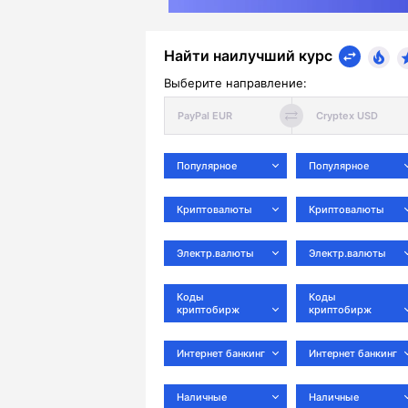
Найти наилучший курс
Выберите направление:
Популярное
Популярное
Криптовалюты
Криптовалюты
Электр.валюты
Электр.валюты
Коды
Коды
криптобирж
криптобирж
Интернет банкинг
Интернет банкинг
Наличные
Наличные