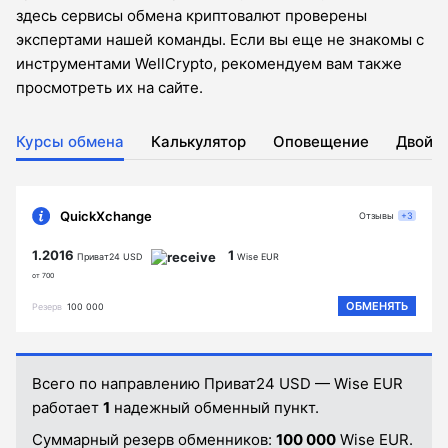
здесь сервисы обмена криптовалют проверены
экспертами нашей команды. Если вы еще не знакомы с
инструментами WellCrypto, рекомендуем вам также
просмотреть их на сайте.
Курсы обмена
Калькулятор
Оповещение
Двойн
QuickXchange
Отзывы
+3
1.2016
1
Приват24 USD
Wise EUR
от 700
ОБМЕНЯТЬ
Резерв
100 000
Всего по направлению Приват24 USD — Wise EUR
работает
1
надежный обменный пункт.
Суммарный резерв обменников:
100 000
Wise EUR.