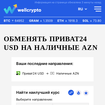
Информация на странице обновлена 3 минуты назад
RU
BTC
64952
GRAM
1.3509
ETH
1918.3
SOL
73.80
ОБМЕНЯТЬ ПРИВАТ24
USD НА НАЛИЧНЫЕ AZN
Ваши последние направления:
Приват24 USD
→
Наличные AZN
Найти наилучший курс
Выберите направление: