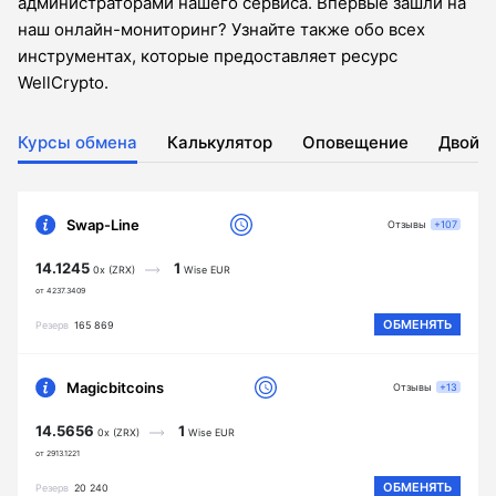
администраторами нашего сервиса. Впервые зашли на
наш онлайн-мониторинг? Узнайте также обо всех
инструментах, которые предоставляет ресурс
WellCrypto.
Курсы обмена
Калькулятор
Оповещение
Двойн
Swap-Line
Отзывы
+107
14.1245
1
0x (ZRX)
Wise EUR
от 4237.3409
ОБМЕНЯТЬ
Резерв
165 869
Magicbitcoins
Отзывы
+13
14.5656
1
0x (ZRX)
Wise EUR
от 2913.1221
ОБМЕНЯТЬ
Резерв
20 240