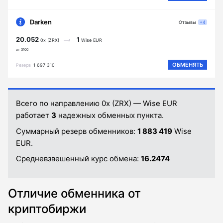
Darken
Отзывы
+4
20.052
1
0x (ZRX)
Wise EUR
от 3100
ОБМЕНЯТЬ
Резерв
1 697 310
Всего по направлению 0x (ZRX) — Wise EUR
работает
3
надежных обменных пункта.
Суммарный резерв обменников:
1 883 419
Wise
EUR.
Средневзвешенный курс обмена:
16.2474
Отличие обменника от
криптобиржи