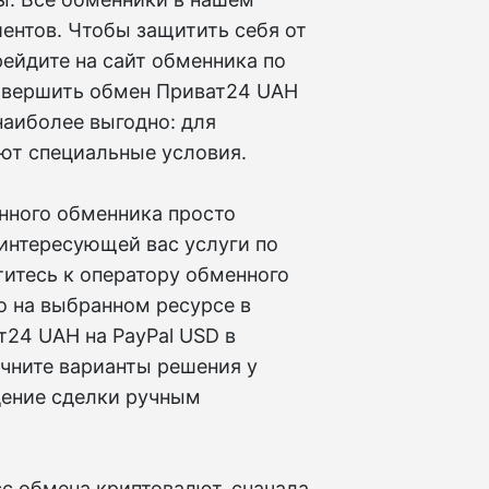
иентов. Чтобы защитить себя от
ейдите на сайт обменника по
совершить обмен Приват24 UAH
 наиболее выгодно: для
ают специальные условия.
нного обменника просто
 интересующей вас услуги по
титесь к оператору обменного
о на выбранном ресурсе в
24 UAH на PayPal USD в
чните варианты решения у
дение сделки ручным
сс обмена криптовалют, сначала