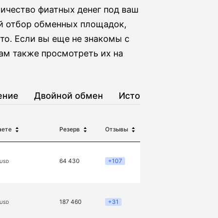
ичество фиатных денег под ваш
й отбор обменных площадок,
то. Если вы еще не знакомы с
ам также просмотреть их на
ение
Двойной обмен
История
аете
Резерв
Отзывы
64 430
+107
 USD
187 460
+31
 USD