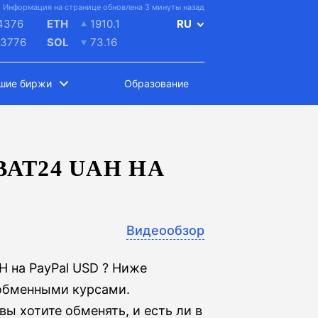
Информация на странице обновлена 3 минуты назад
4376
ETH
1910.1
RU
.3776
SOL
73.16
шие биржи
Образование
АТ24 UAH НА
Видеообзор
 на PayPal USD ? Ниже
 обменными курсами.
ы хотите обменять, и есть ли в