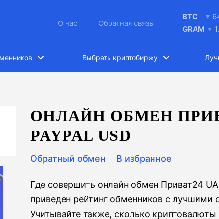
BTC
6
О нас
Обратная связь
GRAM
1
бменников
Выбрать криптобиржу
Луч
ОНЛАЙН ОБМЕН ПРИВ
PAYPAL USD
Обратный обмен
В избранное
Где совершить онлайн обмен Приват24 UAH
приведен рейтинг обменников с лучшими
Учитывайте также, сколько криптовалюты в