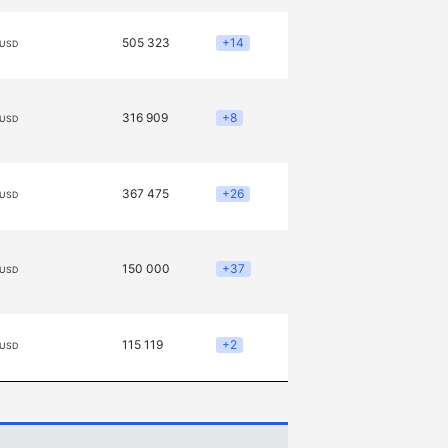
505 323
+14
 USD
316 909
+8
 USD
367 475
+26
 USD
150 000
+37
 USD
115 119
+2
 USD