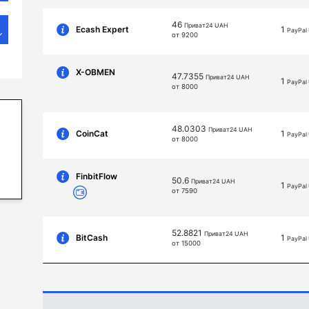
46
Приват24 UAH
Ecash Expert
1
PayPal
от 9200
X-OBMEN
47.7355
Приват24 UAH
1
PayPal
от 8000
48.0303
Приват24 UAH
CoinCat
1
PayPal
от 8000
FinbitFlow
50.6
Приват24 UAH
1
PayPal
от 7590
52.8821
Приват24 UAH
BitCash
1
PayPal
от 15000