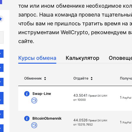
том или ином обменнике необходимое кол
запрос. Наша команда провела тщательны
чтобы вам не пришлось тратить время на э
инструментами WellCrypto, рекомендуем в
сайте.
Курсы обмена
Калькулятор
Оповещ
Обменник
Отдаёте
Получ
Swap-Line
43.5041
Приват24 UAH
1
PayPal
от 10000
BitcoinObmennik
44.0526
Приват24 UAH
1
PayPal
от 13215.7652