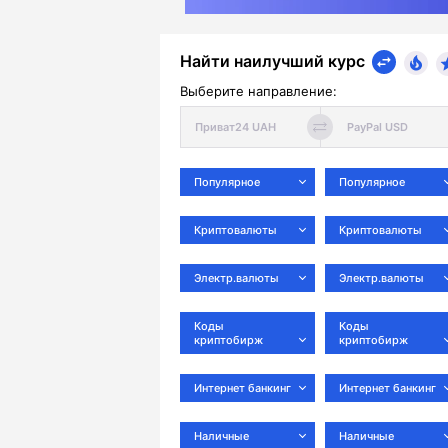
Найти наилучший курс
Выберите направление:
Популярное
Популярное
Криптовалюты
Криптовалюты
Электр.валюты
Электр.валюты
Коды
Коды
криптобирж
криптобирж
Интернет банкинг
Интернет банкинг
Наличные
Наличные