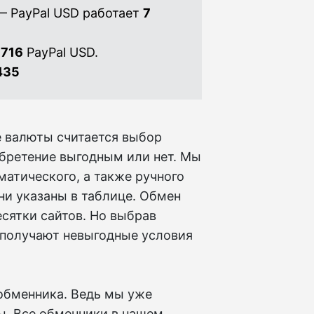
— PayPal USD работает
7
 716
PayPal USD.
435
 валюты считается выбор
иобретение выгодным или нет. Мы
матического, а также ручного
ни указаны в таблице. Обмен
сятки сайтов. Но выбрав
 получают невыгодные условия
обменника. Ведь мы уже
ы. Все обменники в нашем