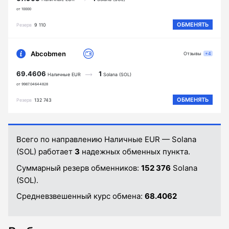
от 10000
ОБМЕНЯТЬ
Резерв
9 110
Abcobmen
Отзывы
+4
69.4606
1
Наличные EUR
Solana (SOL)
от 9987.04644828
ОБМЕНЯТЬ
Резерв
132 743
Всего по направлению Наличные EUR — Solana
(SOL) работает
3
надежных обменных пункта.
Суммарный резерв обменников:
152 376
Solana
(SOL).
Средневзвешенный курс обмена:
68.4062