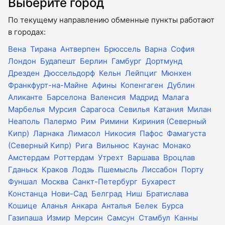
Выберите город
По текущему направлению обменные пункты работают
в городах:
Вена
Тирана
Антверпен
Брюссель
Варна
София
Лондон
Будапешт
Берлин
Гамбург
Дортмунд
Дрезден
Дюссельдорф
Кельн
Лейпциг
Мюнхен
Франкфурт-на-Майне
Афины
Копенгаген
Дублин
Аликанте
Барселона
Валенсия
Мадрид
Малага
Марбелья
Мурсия
Сарагоса
Севилья
Катания
Милан
Неаполь
Палермо
Рим
Римини
Кириния (Северный
Кипр)
Ларнака
Лимасол
Никосия
Пафос
Фамагуста
(Северный Кипр)
Рига
Вильнюс
Каунас
Монако
Амстердам
Роттердам
Утрехт
Варшава
Вроцлав
Гданьск
Краков
Лодзь
Пшемысль
Лиссабон
Порту
Фуншал
Москва
Санкт-Петербург
Бухарест
Констанца
Нови-Сад
Белград
Ниш
Братислава
Кошице
Аланья
Анкара
Анталья
Белек
Бурса
Газипаша
Измир
Мерсин
Самсун
Стамбул
Канны