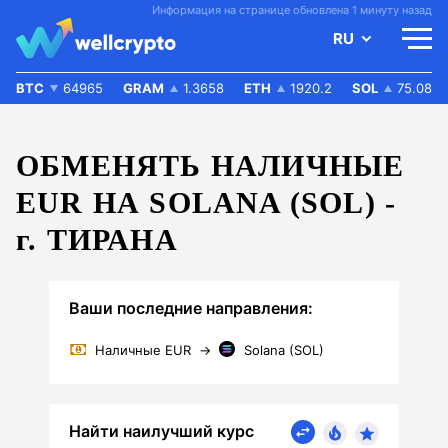
Информация на странице обновлена 1 минуту назад
RU
BTC
64965
GRAM
1.3658
ETH
1920.2
SOL
75.08
ОБМЕНЯТЬ НАЛИЧНЫЕ
EUR НА SOLANA (SOL) -
г.
ТИРАНА
Ваши последние направления:
Наличные EUR
→
Solana (SOL)
Найти наилучший курс