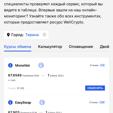
специалисты проверяют каждый сервис, который вы
видите в таблице. Впервые зашли на наш онлайн-
мониторинг? Узнайте также обо всех инструментах,
которые предоставляет ресурс WellCrypto.
Город:
Тирана
Курсы обмена
Калькулятор
Оповещение
Двойн
Monetkin
Отзывы
+15
67.8549
1
Наличные EUR
Solana (SOL)
от 10000
ОБМЕНЯТЬ
Резерв
10 523
EasySwap
Отзывы
+79
67.903
1
Наличные EUR
Solana (SOL)