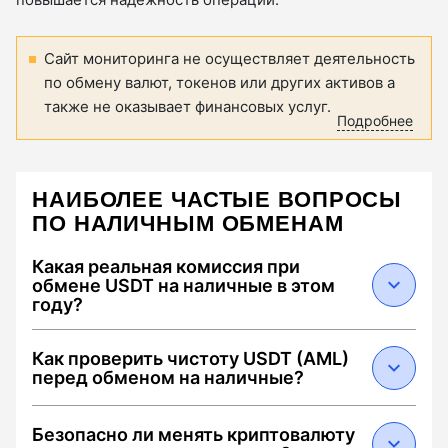
Сайт мониторинга не осуществляет деятельность
по обмену валют, токенов или других активов а
также не оказывает финансовых услуг.
Подробнее
НАИБОЛЕЕ ЧАСТЫЕ ВОПРОСЫ
ПО НАЛИЧНЫМ ОБМЕНАМ
Какая реальная комиссия при
обмене USDT на наличные в этом
году?
В 2026 году средняя суммарная комиссия
Как проверить чистоту USDT (AML)
составляет от 0.5% до 2.5%. Она складывается
перед обменом на наличные?
из: 1) спреда обменника (0.1–1.5%), 2) сетевого
сбора Tron за перевод USDT (около $1.5–3 при
Чтобы избежать блокировки средств,
Безопасно ли менять криптовалюту
наличии энергии) и 3) комиссии за
выбирайте обменники с меткой "Low AML Risk".