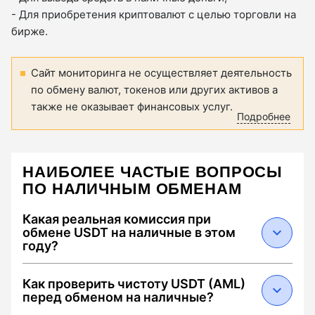
- Для приобретения криптовалют с целью торговли на
бирже.
Сайт мониторинга не осуществляет деятельность
по обмену валют, токенов или других активов а
также не оказывает финансовых услуг.
Подробнее
НАИБОЛЕЕ ЧАСТЫЕ ВОПРОСЫ
ПО НАЛИЧНЫМ ОБМЕНАМ
Какая реальная комиссия при
обмене USDT на наличные в этом
году?
В 2026 году средняя суммарная комиссия
Как проверить чистоту USDT (AML)
составляет от 0.5% до 2.5%. Она складывается
перед обменом на наличные?
из: 1) спреда обменника (0.1–1.5%), 2) сетевого