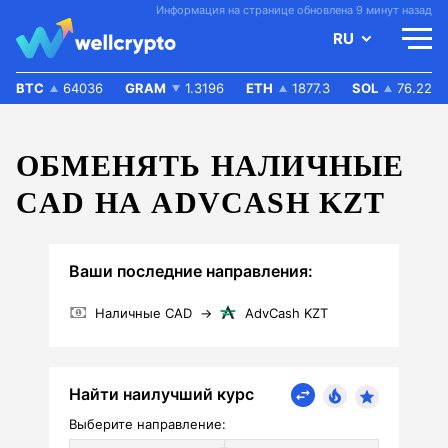
Информация на странице обновлена 9 минут назад
RU
BTC
64036
GRAM
1.3196
ETH
1877.3
SOL
76.22
ОБМЕНЯТЬ НАЛИЧНЫЕ
CAD НА ADVCASH KZT
Ваши последние направления:
Наличные CAD
→
AdvCash KZT
Найти наилучший курс
Выберите направление: