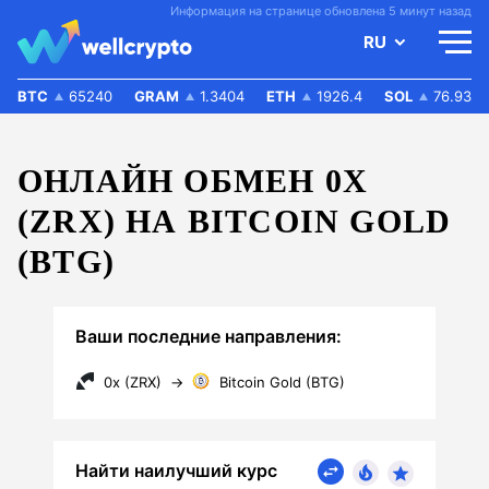
Информация на странице обновлена 5 минут назад
RU
BTC
65240
GRAM
1.3404
ETH
1926.4
SOL
76.93
ОНЛАЙН ОБМЕН 0X
(ZRX) НА BITCOIN GOLD
(BTG)
Ваши последние направления:
0x (ZRX)
→
Bitcoin Gold (BTG)
Найти наилучший курс