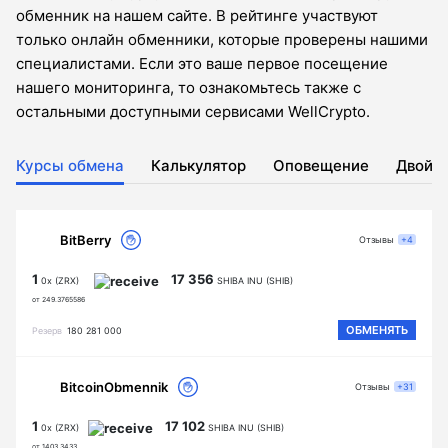
обменник на нашем сайте. В рейтинге участвуют
только онлайн обменники, которые проверены нашими
специалистами. Если это ваше первое посещение
нашего мониторинга, то ознакомьтесь также с
остальными доступными сервисами WellCrypto.
Курсы обмена
Калькулятор
Оповещение
Двойн
BitBerry
Отзывы
+4
1
17 356
0x (ZRX)
SHIBA INU (SHIB)
от 249.3765586
ОБМЕНЯТЬ
Резерв
180 281 000
BitcoinObmennik
Отзывы
+31
1
17 102
0x (ZRX)
SHIBA INU (SHIB)
от 1403.3433