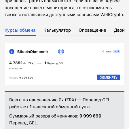
пришлось тратить время на это. Если это ваше первое
посещение нашего мониторинга, то ознакомьтесь
также с остальными доступными сервисами WellCrypto.
Курсы обмена
Калькулятор
Оповещение
Двойн
BitcoinObmennik
Отзывы
+31
4.7852
1
0x (ZRX)
Перевод GEL
от 1435.5707
ОБМЕНЯТЬ
Резерв
9 999 690
Всего по направлению 0x (ZRX) — Перевод GEL
работает
1
надежный обменный пункт.
Суммарный резерв обменников:
9 999 690
Перевод GEL.