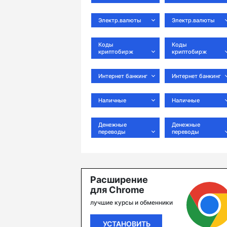
Электр.валюты
Электр.валюты
Коды
Коды
криптобирж
криптобирж
Интернет банкинг
Интернет банкинг
Наличные
Наличные
Денежные
Денежные
переводы
переводы
Расширение
для Chrome
лучшие курсы и обменники
УСТАНОВИТЬ