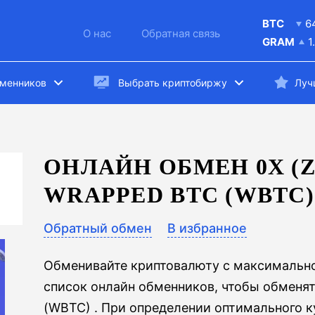
BTC
6
О нас
Обратная связь
GRAM
1
бменников
Выбрать криптобиржу
Луч
ОНЛАЙН ОБМЕН 0X (Z
WRAPPED BTC (WBTC)
Обратный обмен
В избранное
Обменивайте криптовалюту с максимально
список онлайн обменников, чтобы обменят
(WBTC) . При определении оптимального к