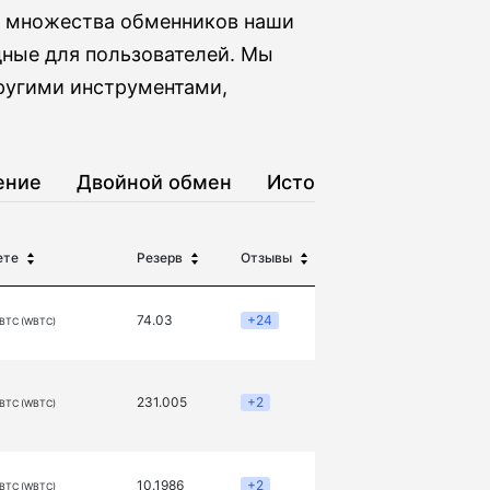
Из множества обменников наши
ные для пользователей. Мы
ругими инструментами,
ение
Двойной обмен
История
ете
Резерв
Отзывы
74.03
+24
 BTC (WBTC)
231.005
+2
 BTC (WBTC)
10.1986
+2
 BTC (WBTC)