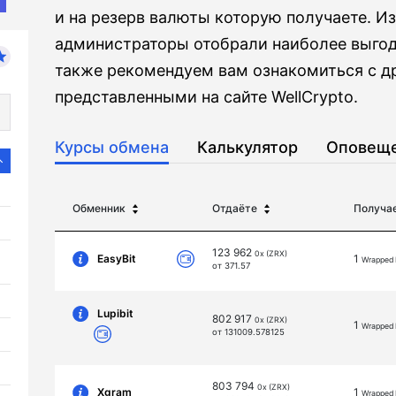
и на резерв валюты которую получаете. 
администраторы отобрали наиболее выгод
также рекомендуем вам ознакомиться с д
представленными на сайте WellCrypto.
Курсы обмена
Калькулятор
Оповещ
Обменник
Отдаёте
Получа
123 962
0x (ZRX)
EasyBit
1
Wrapped
от 371.57
Lupibit
802 917
0x (ZRX)
1
Wrapped
от 131009.578125
803 794
0x (ZRX)
Xgram
1
Wrapped