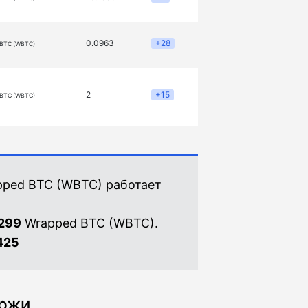
0.0963
+28
 BTC (WBTC)
2
+15
 BTC (WBTC)
pped BTC (WBTC) работает
3299
Wrapped BTC (WBTC).
425
иржи