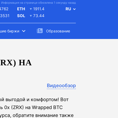
Информация на странице обновлена 1 секунду назад
4762
ETH
1911.4
RU
.3531
SOL
73.44
шие биржи
Образование
RX) НА
Видеообзор
й выгодой и комфортом! Вот
ь 0x (ZRX) на Wrapped BTC
урса, обратите внимание также