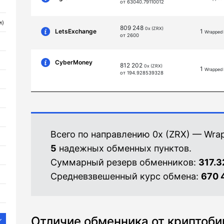
от 63040.79110012
и)
809 248
0x (ZRX)
LetsExchange
1
Wrapped
от 2600
CyberMoney
812 202
0x (ZRX)
1
Wrapped
от 194.928539328
Всего по направлению 0x (ZRX) — Wra
5
надежных обменных пунктов.
Суммарный резерв обменников:
317.
Средневзвешенный курс обмена:
670 
Отличие обменника от криптоб