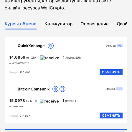
на инструменты, которые доступны вам на сайте
онлайн-ресурса WellCrypto.
Курсы обмена
Калькулятор
Оповещение
Двойн
QuickXchange
Отзывы
+3
14.6856
1
0x (ZRX)
Revolut EUR
от 6172.8395061728
ОБМЕНЯТЬ
Резерв
100 000
BitcoinObmennik
Отзывы
+31
15.0978
1
0x (ZRX)
Revolut EUR
от 15097.7623
ОБМЕНЯТЬ
Резерв
917 837