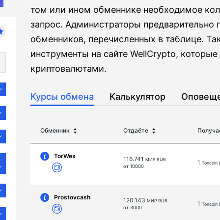
том или ином обменнике необходимое кол
запрос. Администраторы предварительно 
обменников, перечисленных в таблице. Т
инструменты на сайте WellCrypto, которые
криптовалютами.
Курсы обмена
Калькулятор
Оповещ
Обменник
Отдаёте
Получа
TorWex
116.741
МИР RUB
1
Toncoin 
от 10000
Prostovcash
120.143
МИР RUB
1
Toncoin 
от 3000