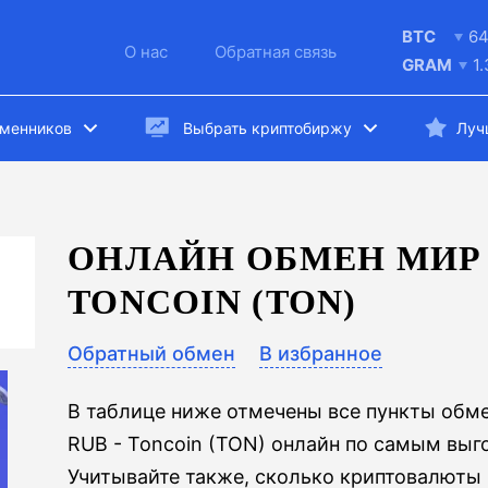
BTC
6
О нас
Обратная связь
GRAM
1
бменников
Выбрать криптобиржу
Луч
ОНЛАЙН ОБМЕН МИР 
TONCOIN (TON)
Обратный обмен
В избранное
В таблице ниже отмечены все пункты обм
RUB - Toncoin (TON) онлайн по самым вы
Учитывайте также, сколько криптовалюты в