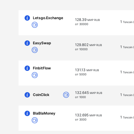
Letsgo.Exchange
128.39
МИР RUB
1
Toncoin 
от 30000
EasySwap
129.802
МИР RUB
1
Toncoin 
от 10000
FinbitFlow
131.13
МИР RUB
1
Toncoin 
от 5000
132.645
МИР RUB
CoinClick
1
Toncoin 
от 1000
BlaBlaMoney
132.695
МИР RUB
1
Toncoin 
от 3000