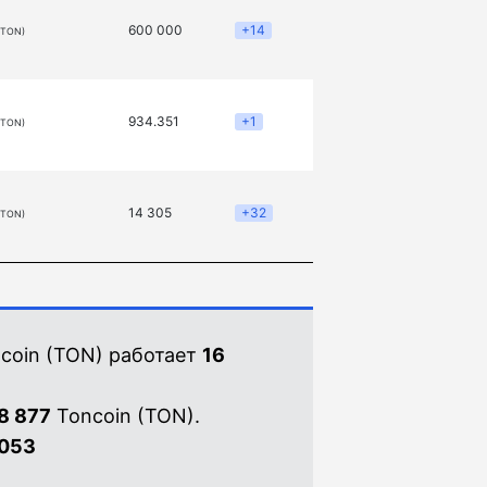
600 000
+14
(TON)
934.351
+1
(TON)
14 305
+32
(TON)
coin (TON) работает
16
8 877
Toncoin (TON).
1053