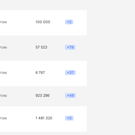
100 000
+2
(TON)
57 523
+79
(TON)
6 767
+37
(TON)
923 286
+49
(TON)
1 481 320
+0
(TON)