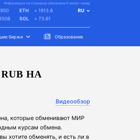
Информация на странице обновлена 6 минут назад
4850
ETH
1913.8
RU
.3508
SOL
73.61
шие биржи
Образование
RUB НА
Видеообзор
ена, которые обменивают МИР
годным курсам обмена.
ы хотите обменять, и есть ли в