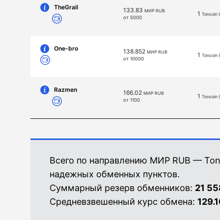
TheGrail
133.83
МИР RUB
1
Toncoin 
от 5000
One-bro
138.852
МИР RUB
1
Toncoin 
от 10000
Razmen
166.02
МИР RUB
1
Toncoin 
от 1100
Всего по направлению МИР RUB — Ton
надежных обменных пунктов.
Суммарный резерв обменников:
21 55
Средневзвешенный курс обмена:
129.