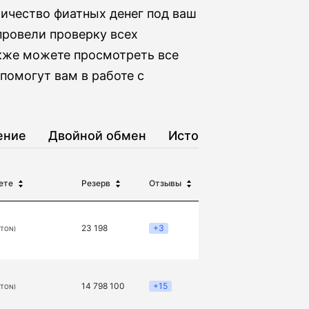
ичество фиатных денег под ваш
провели проверку всех
акже можете просмотреть все
 помогут вам в работе с
ение
Двойной обмен
История
ете
Резерв
Отзывы
23 198
+3
(TON)
14 798 100
+15
(TON)