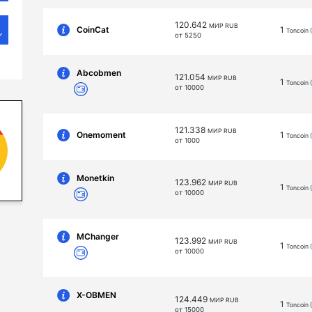
120.642
МИР RUB
CoinCat
1
Toncoin 
от 5250
Abcobmen
121.054
МИР RUB
1
Toncoin 
от 10000
121.338
МИР RUB
Onemoment
1
Toncoin 
от 1000
Monetkin
123.962
МИР RUB
1
Toncoin 
от 10000
MChanger
123.992
МИР RUB
1
Toncoin 
от 10000
X-OBMEN
124.449
МИР RUB
1
Toncoin 
от 15000