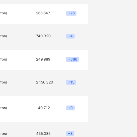
265 647
+26
(TON)
740 320
+4
(TON)
249 989
+386
(TON)
2 156 320
+15
(TON)
140 712
+0
(TON)
455.085
+8
(TON)