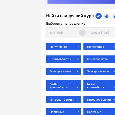
Найти наилучший курс
Выберите направление:
Популярное
Популярное
Криптовалюты
Криптовалюты
Электр.валюты
Электр.валюты
Коды
Коды
криптобирж
криптобирж
Интернет банкинг
Интернет банкинг
Наличные
Наличные