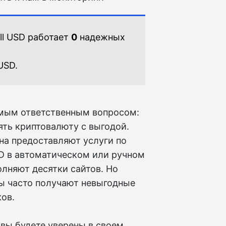
ll USD работает
0
надежных
 USD.
амым ответственным вопросом:
ть криптовалюту с выгодой.
на предоставляют услуги по
D в автоматическом или ручном
олняют десятки сайтов. Но
ты часто получают невыгодные
ов.
вы будете уверены в своем