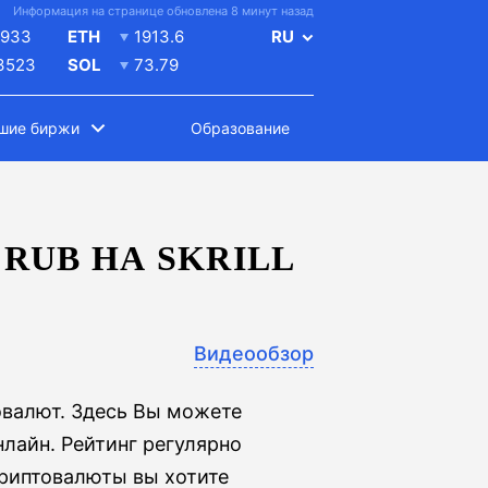
Информация на странице обновлена 8 минут назад
4933
ETH
1913.6
RU
.3523
SOL
73.79
шие биржи
Образование
RUB НА SKRILL
Видеообзор
овалют. Здесь Вы можете
нлайн. Рейтинг регулярно
криптовалюты вы хотите