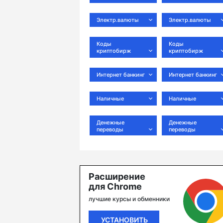
Электр.валюты
Электр.валюты
Коды
Коды
криптобирж
криптобирж
Интернет банкинг
Интернет банкинг
Наличные
Наличные
Денежные
Денежные
переводы
переводы
Расширение
для Chrome
лучшие курсы и обменники
УСТАНОВИТЬ