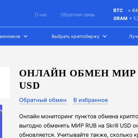
BTC
6
О нас
Обратная связь
GRAM
1
бменников
Выбрать криптобиржу
Луч
ОНЛАЙН ОБМЕН МИР 
USD
Обратный обмен
В избранное
Онлайн мониторинг пунктов обмена крипт
выгодно обменять МИР RUB на Skrill USD о
обновляется. Учитывайте также, сколько 