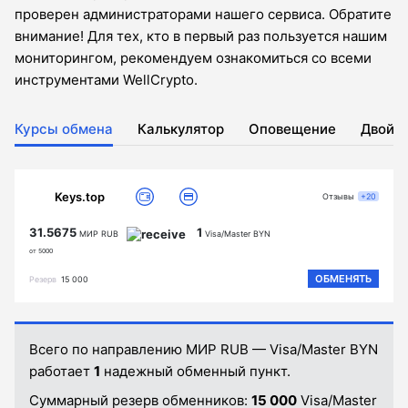
проверен администраторами нашего сервиса. Обратите
внимание! Для тех, кто в первый раз пользуется нашим
мониторингом, рекомендуем ознакомиться со всеми
инструментами WellCrypto.
Курсы обмена
Калькулятор
Оповещение
Двойн
Keys.top
Отзывы
+20
31.5675
1
МИР RUB
Visa/Master BYN
от 5000
ОБМЕНЯТЬ
Резерв
15 000
Всего по направлению МИР RUB — Visa/Master BYN
работает
1
надежный обменный пункт.
Суммарный резерв обменников:
15 000
Visa/Master