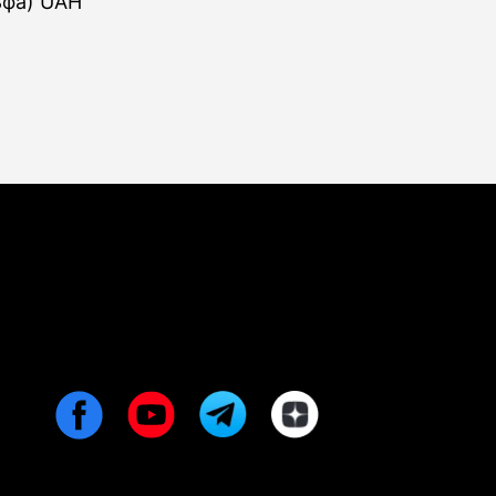
ьфа) UAH