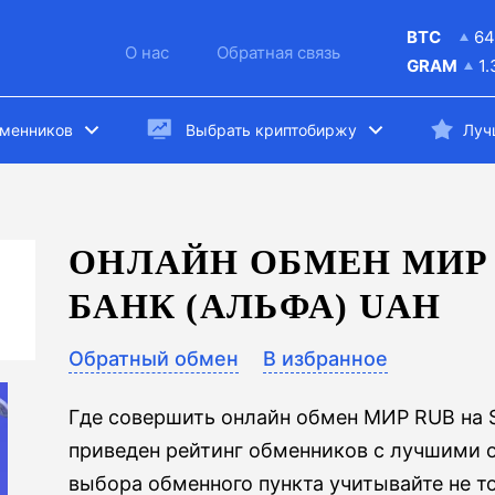
BTC
64
О нас
Обратная связь
GRAM
1
бменников
Выбрать криптобиржу
Луч
ОНЛАЙН ОБМЕН МИР 
БАНК (АЛЬФА) UAH
Обратный обмен
В избранное
Где совершить онлайн обмен МИР RUB на S
приведен рейтинг обменников с лучшими 
выбора обменного пункта учитывайте не т