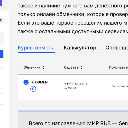
также и наличие нужного вам денежного р
только онлайн обменники, которые прове
Если это ваше первое посещение нашего м
также с остальными доступными сервисам
Курсы обмена
Калькулятор
Оповещ
Обменник
Отдаёте
Получаете
X-OBMEN
2.1599
МИР RUB
1
Sense Банк 
от 15000
Всего по направлению МИР RUB — Sen