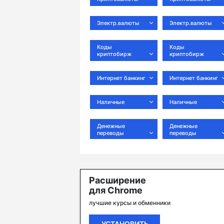
Электр.валюты
Электр.валюты
Коды
Коды
криптобирж
криптобирж
Интернет банкинг
Интернет банкинг
Наличные
Наличные
Денежные
Денежные
переводы
переводы
Расширение
для Chrome
лучшие курсы и обменники
УСТАНОВИТЬ