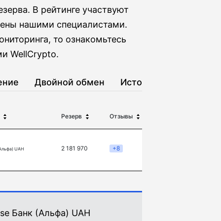
езерва. В рейтинге участвуют
рены нашими специалистами.
ониторинга, то ознакомьтесь
и WellCrypto.
ение
Двойной обмен
История
Резерв
Отзывы
2 181 970
+8
(Альфа) UAH
se Банк (Альфа) UAH