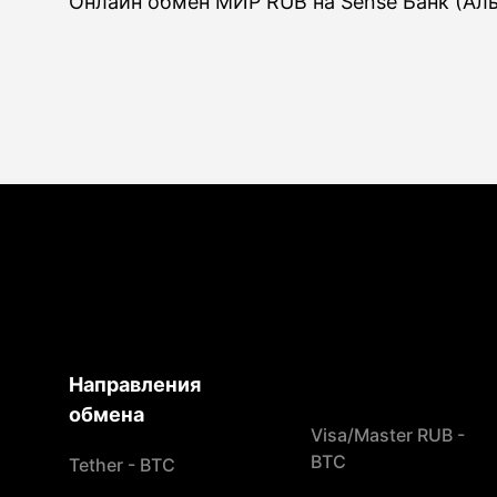
Онлайн обмен МИР RUB на Sense Банк (Ал
Направления
обмена
Visa/Master RUB -
BTC
Tether - BTC