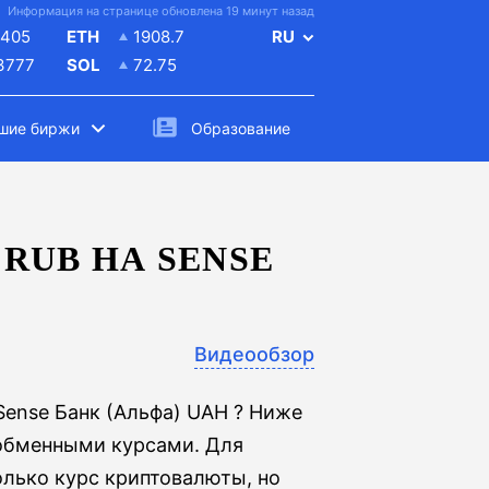
Информация на странице обновлена 19 минут назад
405
ETH
1908.7
RU
.3777
SOL
72.75
шие биржи
Образование
RUB НА SENSE
Видеообзор
ense Банк (Альфа) UAH ? Ниже
обменными курсами. Для
олько курс криптовалюты, но