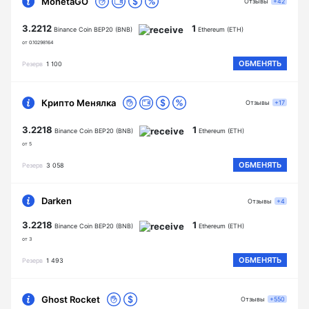
MonetaGO
Отзывы
+42
3.2212
1
Binance Coin BEP20 (BNB)
Ethereum (ETH)
от 0.10298164
ОБМЕНЯТЬ
Резерв
1 100
Крипто Менялка
Отзывы
+17
3.2218
1
Binance Coin BEP20 (BNB)
Ethereum (ETH)
от 5
ОБМЕНЯТЬ
Резерв
3 058
Darken
Отзывы
+4
3.2218
1
Binance Coin BEP20 (BNB)
Ethereum (ETH)
от 3
ОБМЕНЯТЬ
Резерв
1 493
Ghost Rocket
Отзывы
+550