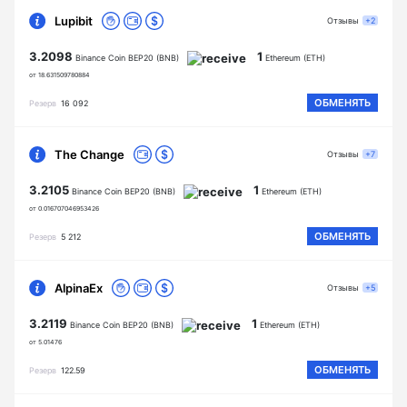
Lupibit
Отзывы
+2
3.2098
1
Binance Coin BEP20 (BNB)
Ethereum (ETH)
от 18.631509780884
ОБМЕНЯТЬ
Резерв
16 092
The Change
Отзывы
+7
3.2105
1
Binance Coin BEP20 (BNB)
Ethereum (ETH)
от 0.016707046953426
ОБМЕНЯТЬ
Резерв
5 212
AlpinaEx
Отзывы
+5
3.2119
1
Binance Coin BEP20 (BNB)
Ethereum (ETH)
от 5.01476
ОБМЕНЯТЬ
Резерв
122.59