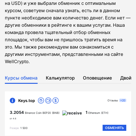
на USD) и уже выбрали обменник с оптимальным
курсом, советуем сначала узнать, есть ли в данном
пункте необходимое вам количество денег. Если нет —
другие обменники в рейтинге к вашим услугам. Наша
команда провела тщательный отбор обменных
площадок, чтобы вам не пришлось тратить время на
это. Мы также рекомендуем вам ознакомиться с
другими инструментами, представленными на сайте
WellCrypto.
Курсы обмена
Калькулятор
Оповещение
Двойн
Keys.top
Отзывы
+20
3.2054
1
Binance Coin BEP20 (BNB)
Ethereum (ETH)
от 4.6
ОБМЕНЯТЬ
Резерв
1 500