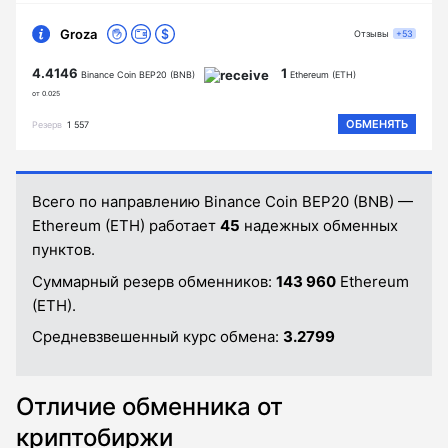
Groza
Отзывы
+53
4.4146
1
Binance Coin BEP20 (BNB)
Ethereum (ETH)
от 0.025
ОБМЕНЯТЬ
Резерв
1 557
Всего по направлению Binance Coin BEP20 (BNB) —
Ethereum (ETH) работает
45
надежных обменных
пунктов.
Суммарный резерв обменников:
143 960
Ethereum
(ETH).
Средневзвешенный курс обмена:
3.2799
Отличие обменника от
криптобиржи