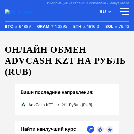
Информация на странице обновлена 7 минут назад
RU
BTC
64889
GRAM
1.3395
ETH
1916.3
SOL
76.43
ОНЛАЙН ОБМЕН
ADVCASH KZT НА РУБЛЬ
(RUB)
Ваши последние направления:
AdvCash KZT
→
Рубль (RUB)
Найти наилучший курс