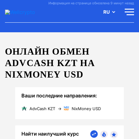
Информация на странице обновлена 9 минут назад
RU
ОНЛАЙН ОБМЕН
ADVCASH KZT НА
NIXMONEY USD
Ваши последние направления:
AdvCash KZT
→
NixMoney USD
Найти наилучший курс