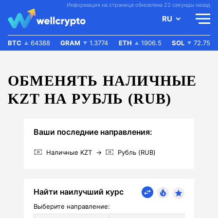
Информация на странице обновлена 22 секунды назад
RU
BTC
64388
GRAM
1.3774
ETH
1906.5
SOL
72.75
ОБМЕНЯТЬ НАЛИЧНЫЕ
KZT НА РУБЛЬ (RUB)
Ваши последние направления:
Наличные KZT
→
Рубль (RUB)
Найти наилучший курс
Выберите направление: