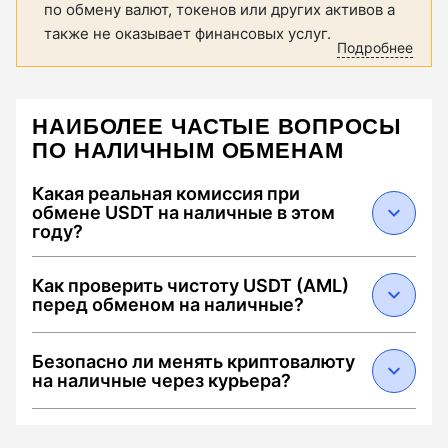
по обмену валют, токенов или других активов а
также не оказывает финансовых услуг.
Подробнее
НАИБОЛЕЕ ЧАСТЫЕ ВОПРОСЫ
ПО НАЛИЧНЫМ ОБМЕНАМ
Какая реальная комиссия при
обмене USDT на наличные в этом
году?
В 2026 году средняя суммарная комиссия
Как проверить чистоту USDT (AML)
составляет от 0.5% до 2.5%. Она складывается
перед обменом на наличные?
из: 1) спреда обменника (0.1–1.5%), 2) сетевого
сбора Tron за перевод USDT (около $1.5–3 при
Чтобы избежать блокировки средств,
Безопасно ли менять криптовалюту
наличии энергии) и 3) комиссии за
выбирайте обменники с меткой "Low AML Risk".
на наличные через курьера?
инкассацию/курьера в конкретном городе.
В 2026 году критическим порогом считается
Мониторинг Wellcrypto автоматически
риск выше 25-30% (наличие связи с Darknet
Да, если соблюдать три правила: 1) Переводить
калькулирует "чистую сумму" на руки,
или миксерами). Перед сделкой проверьте
USDT только после личной встречи и