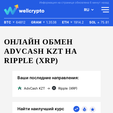
Информация на странице обновлена 6 минут назад
RU
BTC
64812
GRAM
1.3538
ETH
1914.2
SOL
75.81
ОНЛАЙН ОБМЕН
ADVCASH KZT НА
RIPPLE (XRP)
Ваши последние направления:
AdvCash KZT
→
Ripple (XRP)
Найти наилучший курс