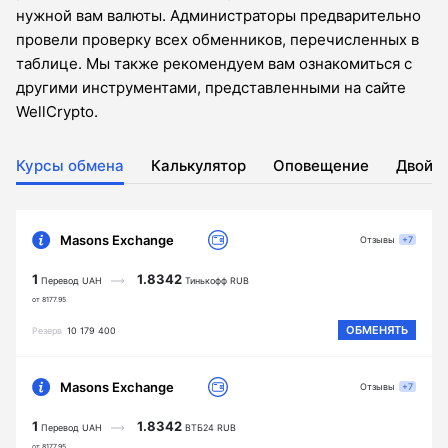
нужной вам валюты. Администраторы предварительно
провели проверку всех обменников, перечисленных в
таблице. Мы также рекомендуем вам ознакомиться с
другими инструментами, представленными на сайте
WellCrypto.
Курсы обмена
Калькулятор
Оповещение
Двойн
Masons Exchange
Отзывы
+7
1
1.8342
Перевод UAH
Тинькофф RUB
от 8177.95
ОБМЕНЯТЬ
Резерв
10 179 400
Masons Exchange
Отзывы
+7
1
1.8342
Перевод UAH
ВТБ24 RUB
от 8177.95