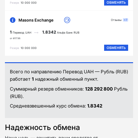
ОБМЕНЯТЬ
Резерв
10 000 000
Masons Exchange
Отзывы
+7
1
1.8342
Перевод UAH
Альфа Банк RUB
от 8177.95
ОБМЕНЯТЬ
Резерв
10 000 000
Всего по направлению Перевод UAH — Рубль (RUB)
работает
1
надежный обменный пункт.
Суммарный резерв обменников:
128 292 800
Рубль
(RUB).
Средневзвешенный курс обмена:
1.8342
Надежность обмена
Наша цель — защитить ваши средства от