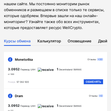
нашем сайте. Мы постоянно мониторим рынок
обменников и размещаем в списке только те сервисы,
которые одобряем. Впервые зашли на наш онлайн-
мониторинг? Узнайте также обо всех инструментах,
которые предоставляет ресурс WellCrypto.
Курсы обмена
Калькулятор
Оповещение
Двойн
Moneto4ka
Отзывы
+30
3.0952
1
Перевод UAH
Decentraland (MANA)
от 1000
ОБМЕНЯТЬ
Резерв
57 062 500
Dram
Отзывы
+0
3.0952
1
Перевод UAH
Decentraland (MANA)
от 777