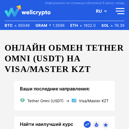
Информация на странице обновлена 8 минут назад
RU
BTC
65049
GRAM
1.3596
ETH
1922.0
SOL
76.39
ОНЛАЙН ОБМЕН TETHER
OMNI (USDT) НА
VISA/MASTER KZT
Ваши последние направления:
Tether Omni (USDT)
→
Visa/Master KZT
Найти наилучший курс