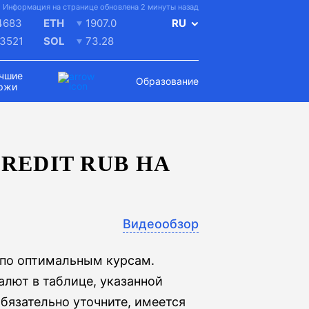
Информация на странице обновлена 2 минуты назад
4683
ETH
1907.0
RU
.3521
SOL
73.28
чшие
Образование
ржи
REDIT RUB НА
Видеообзор
) по оптимальным курсам.
лют в таблице, указанной
бязательно уточните, имеется