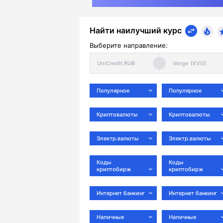
Найти наилучший курс
Выберите направление:
Популярное
Популярное
Криптовалюты
Криптовалюты
Электр.валюты
Электр.валюты
Коды
Коды
криптобирж
криптобирж
Интернет банкинг
Интернет банкинг
Наличные
Наличные