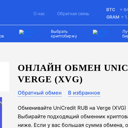
BTC
6
О нас
Обратная связь
GRAM
1
Выбрать
Лу
ов
криптобиржу
би
ОНЛАЙН ОБМЕН UNIC
VERGE (XVG)
Обратный обмен
В избранное
Обменивайте UniCredit RUB на Verge (XVG
Выбирайте подходящий обменник криптова
ниже. Если у вас большая сумма обмена, о