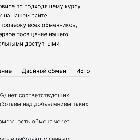
рвисе по подходящему курсу.
к на нашем сайте.
проверку всех обменников,
первое посещение нашего
стальными доступными
ение
Двойной обмен
История
VG) нет соответствующих
аботаем над добавлением таких
озможность обмена через
торые работают с данным