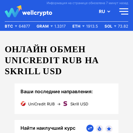
Информация на странице обновлена 7 минут назад
RU
BTC
64877
GRAM
1.3317
ETH
1913.5
SOL
73.82
ОНЛАЙН ОБМЕН
UNICREDIT RUB НА
SKRILL USD
Ваши последние направления:
UniCredit RUB
→
Skrill USD
Найти наилучший курс